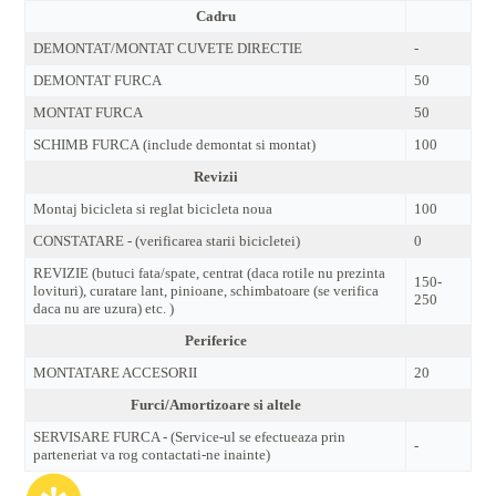
Cadru
DEMONTAT/MONTAT CUVETE DIRECTIE
-
DEMONTAT FURCA
50
MONTAT FURCA
50
SCHIMB FURCA (include demontat si montat)
100
Revizii
Montaj bicicleta si reglat bicicleta noua
100
CONSTATARE - (verificarea starii bicicletei)
0
REVIZIE (butuci fata/spate, centrat (daca rotile nu prezinta
150-
lovituri), curatare lant, pinioane, schimbatoare (se verifica
250
daca nu are uzura) etc. )
Periferice
MONTATARE ACCESORII
20
Furci/Amortizoare si altele
SERVISARE FURCA - (Service-ul se efectueaza prin
-
parteneriat va rog contactati-ne inainte)