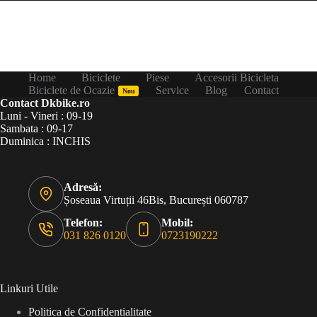
Home
Biciclete
Piese
Accesorii Bicicleta
Biciclete de Ocazie
Service
Blog
Contact
Nou
Contact Dkbike.ro
Luni - Vineri : 09-19
Sambata : 09-17
Duminica : INCHIS
Adresă:
Șoseaua Virtuții 46Bis, București 060787
Telefon:
Mobil:
031 826 0120
0723190222
Linkuri Utile
Politica de Confidentialitate