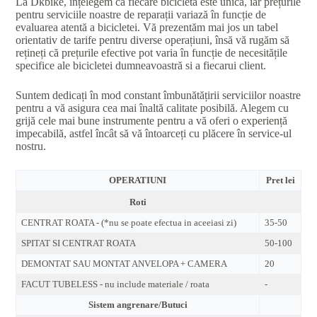
La Dkbike, înțelegem că fiecare bicicletă este unică, iar prețurile
pentru serviciile noastre de reparații variază în funcție de
evaluarea atentă a bicicletei. Vă prezentăm mai jos un tabel
orientativ de tarife pentru diverse operațiuni, însă vă rugăm să
rețineți că prețurile efective pot varia în funcție de necesitățile
specifice ale bicicletei dumneavoastră si a fiecarui client.
Suntem dedicați în mod constant îmbunătățirii serviciilor noastre
pentru a vă asigura cea mai înaltă calitate posibilă. Alegem cu
grijă cele mai bune instrumente pentru a vă oferi o experiență
impecabilă, astfel încât să vă întoarceți cu plăcere în service-ul
nostru.
OPERATIUNI
Pret lei
Roti
CENTRAT ROATA - (*nu se poate efectua in aceeiasi zi)
35-50
SPITAT SI CENTRAT ROATA
50-100
DEMONTAT SAU MONTAT ANVELOPA + CAMERA
20
FACUT TUBELESS - nu include materiale / roata
-
Sistem angrenare/Butuci