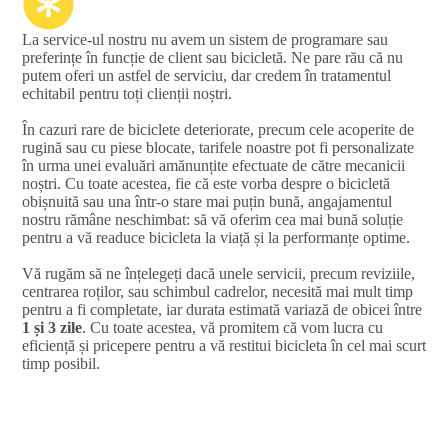
La service-ul nostru nu avem un sistem de programare sau
preferințe în funcție de client sau bicicletă. Ne pare rău că nu
putem oferi un astfel de serviciu, dar credem în tratamentul
echitabil pentru toți clienții noștri.
În cazuri rare de biciclete deteriorate, precum cele acoperite de
rugină sau cu piese blocate, tarifele noastre pot fi personalizate
în urma unei evaluări amănunțite efectuate de către mecanicii
noștri. Cu toate acestea, fie că este vorba despre o bicicletă
obișnuită sau una într-o stare mai puțin bună, angajamentul
nostru rămâne neschimbat: să vă oferim cea mai bună soluție
pentru a vă readuce bicicleta la viață și la performanțe optime.
Vă rugăm să ne înțelegeți dacă unele servicii, precum reviziile,
centrarea roților, sau schimbul cadrelor, necesită mai mult timp
pentru a fi completate, iar durata estimată variază de obicei între
1 și 3 zile
. Cu toate acestea, vă promitem că vom lucra cu
eficiență și pricepere pentru a vă restitui bicicleta în cel mai scurt
timp posibil.