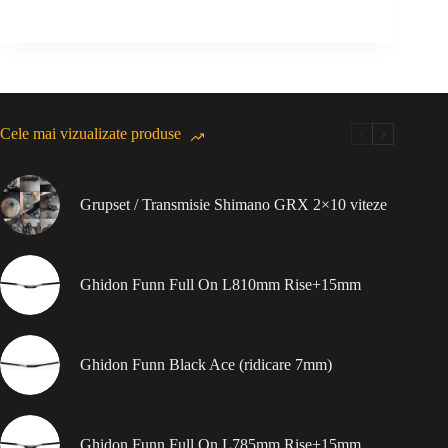
Cele mai vizualizate produse
Grupset / Transmisie Shimano GRX 2×10 viteze
Ghidon Funn Full On L810mm Rise+15mm
Ghidon Funn Black Ace (ridicare 7mm)
Ghidon Funn Full On L785mm Rise+15mm