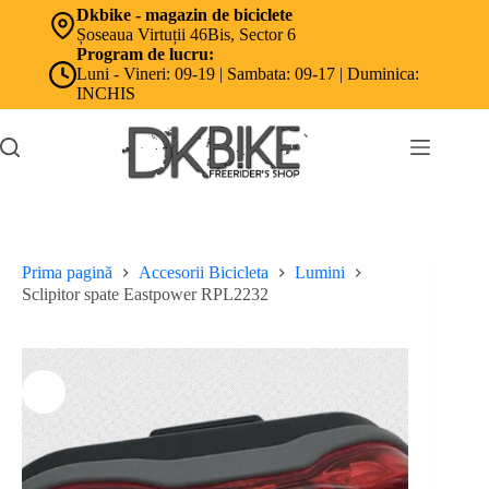
Sari
Dkbike - magazin de biciclete
la
Șoseaua Virtuții 46Bis, Sector 6
conținut
Program de lucru:
Luni - Vineri: 09-19 | Sambata: 09-17 | Duminica:
INCHIS
Prima pagină
Accesorii Bicicleta
Lumini
Sclipitor spate Eastpower RPL2232