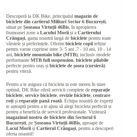
Descoperă la DK Bike, principalul
magazin de
biciclete din cartierul Militari Sector 6 București
,
situat pe
Șoseaua Virtuții 46Bis
, în apropierea
frumoasei zone a
Lacului Morii
și a
Cartierului
Crângași
, gama noastră largă de
biciclete
pentru toate
vârstele și preferințele. Oferim
biciclete copii
ieftine
pentru varste cuprinse intre 3- 5 ani ,7 - 10 ani, 10 - 14
ani,
biciclete mountain bike (MTB)
, inclusiv modele
performante
MTB full suspension
,
biciclete pliabile
perfecte pentru oraș și
biciclete de șosea (cursieră)
pentru viteză.
Pentru a te asigura că bicicleta ta este mereu în stare
optimă, DK Bike oferă servicii complete de
reparație
biciclete
,
service biciclete
,
revizie biciclete
,
centrare
roți
și
reparație pană roată
. Echipa noastră de experți
te așteaptă pentru a te ajuta să alegi bicicleta perfectă și
pentru a beneficia de servicii profesionale. Vizitează
magazinul nostru de biciclete din Sectorul 6
București
, pe
Șoseaua Virtuții 46Bis
, aproape de
Lacul Morii
și
Cartierul Crângași
, pentru a descoperi
oferta noastră!