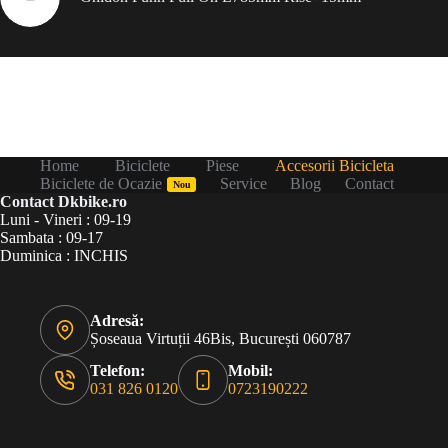
Home
Biciclete
Piese
Accesorii Bicicleta
Biciclete de Ocazie
Service
Blog
Contact
Nou
Contact Dkbike.ro
Luni - Vineri : 09-19
Sambata : 09-17
Duminica : INCHIS
Adresă:
Șoseaua Virtuții 46Bis, București 060787
Telefon:
Mobil:
031 826 0120
0723190222