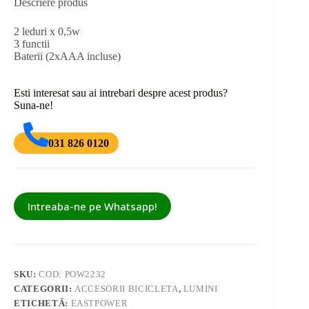
Descriere produs
2 leduri x 0,5w
3 functii
Baterii (2xAAA incluse)
Esti interesat sau ai intrebari despre acest produs?
Suna-ne!
031 826 0120
Intreaba-ne pe Whatsapp!
SKU:
COD: POW2232
CATEGORII:
ACCESORII BICICLETA
,
LUMINI
ETICHETĂ:
EASTPOWER