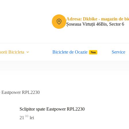
Adresa: Dkbike - magazin de bic
Șoseaua Virtuții 46Bis, Sector 6
orii Bicicleta
Biciclete de Ocazie
Service
Nou
ate Eastpower RPL2230
Sclipitor spate Eastpower RPL2230
00
21
lei