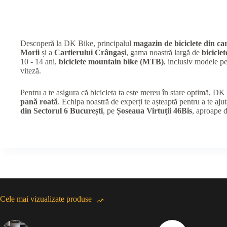
Descoperă la DK Bike, principalul
magazin de biciclete din car
Morii
și a
Cartierului Crângași
, gama noastră largă de
biciclet
10 - 14 ani,
biciclete mountain bike (MTB)
, inclusiv modele 
viteză.
Pentru a te asigura că bicicleta ta este mereu în stare optimă, D
pană roată
. Echipa noastră de experți te așteaptă pentru a te ajut
din Sectorul 6 București
, pe
Șoseaua Virtuții 46Bis
, aproape 
Cele mai vizualizate produse