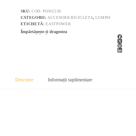
SKU:
COD: POW2230
CATEGORII:
ACCESORII BICICLETA
,
LUMINI
ETICHETĂ:
EASTPOWER
Împărtășește-ți dragostea
Descriere
Informații suplimentare