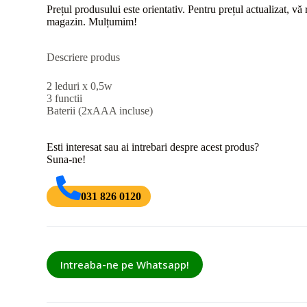
Prețul produsului este orientativ. Pentru prețul actualizat, v
magazin. Mulțumim!
Descriere produs
2 leduri x 0,5w
3 functii
Baterii (2xAAA incluse)
Esti interesat sau ai intrebari despre acest produs?
Suna-ne!
031 826 0120
Intreaba-ne pe Whatsapp!