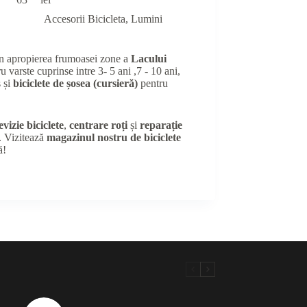
Accesorii Bicicleta
,
Lumini
în apropierea frumoasei zone a
Lacului
u varste cuprinse intre 3- 5 ani ,7 - 10 ani,
 și
biciclete de șosea (cursieră)
pentru
evizie biciclete
,
centrare roți
și
reparație
e. Vizitează
magazinul nostru de biciclete
ă!