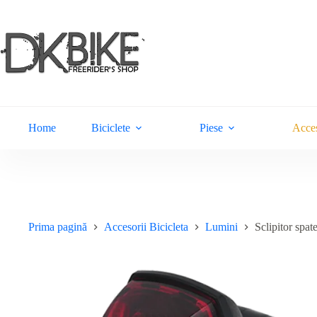
Sari
la
conținut
Home
Biciclete
Piese
Acces
Prima pagină
Accesorii Bicicleta
Lumini
Sclipitor sp