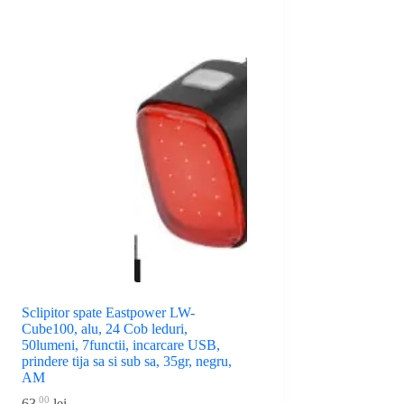
Sclipitor spate Eastpower LW-
Cube100, alu, 24 Cob leduri,
50lumeni, 7functii, incarcare USB,
prindere tija sa si sub sa, 35gr, negru,
AM
00
63
lei