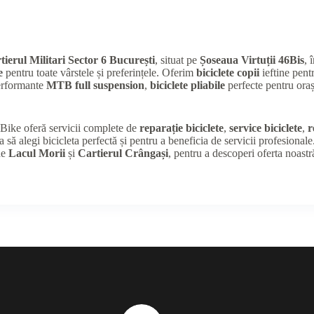
tierul Militari Sector 6 București
, situat pe
Șoseaua Virtuții 46Bis
, 
e
pentru toate vârstele și preferințele. Oferim
biciclete copii
ieftine pentr
performante
MTB full suspension
,
biciclete pliabile
perfecte pentru oraș
K Bike oferă servicii complete de
reparație biciclete
,
service biciclete
,
r
a să alegi bicicleta perfectă și pentru a beneficia de servicii profesional
de
Lacul Morii
și
Cartierul Crângași
, pentru a descoperi oferta noastr