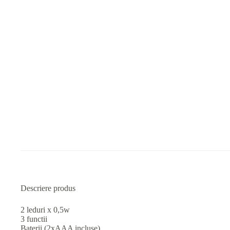
Descriere produs
2 leduri x 0,5w
3 functii
Baterii (2xAAA incluse)