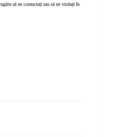
ă rugăm să ne contactați sau
să
ne vizitați în