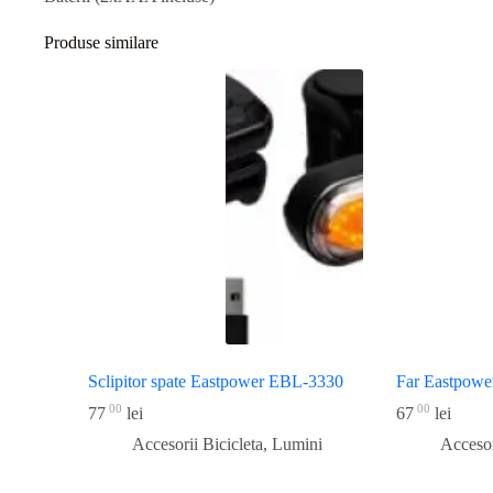
Produse similare
Sclipitor spate Eastpower EBL-3330
Far Eastpow
00
00
77
lei
67
lei
Accesorii Bicicleta
,
Lumini
Accesor