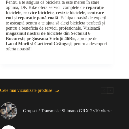
Pentru a te asigura că bicicleta ta este mereu în stare
optimă, DK Bike oferă servicii complete de
reparație
biciclete
,
service biciclete
,
revizie biciclete
,
centrare
roți
și
reparație pană roată
. Echipa noastră de experți
te așteaptă pentru a te ajuta să alegi bicicleta perfectă și
pentru a beneficia de servicii profesionale. Vizitează
magazinul nostru de biciclete din Sectorul 6
București
, pe
Șoseaua Virtuții 46Bis
, aproape de
Lacul Morii
și
Cartierul Crângași
, pentru a descoperi
oferta noastră!
Cele mai vizualizate produse
Grupset / Transmisie Shimano GRX 2×10 viteze