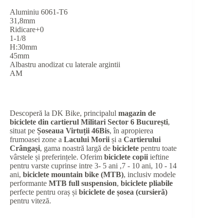
Aluminiu 6061-T6
31,8mm
Ridicare+0
1-1/8
H:30mm
45mm
Albastru anodizat cu laterale argintii
AM
Descoperă la DK Bike, principalul
magazin de
biciclete din cartierul Militari Sector 6 București
,
situat pe
Șoseaua Virtuții 46Bis
, în apropierea
frumoasei zone a
Lacului Morii
și a
Cartierului
Crângași
, gama noastră largă de
biciclete
pentru toate
vârstele și preferințele. Oferim
biciclete copii
ieftine
pentru varste cuprinse intre 3- 5 ani ,7 - 10 ani, 10 - 14
ani,
biciclete mountain bike (MTB)
, inclusiv modele
performante
MTB full suspension
,
biciclete pliabile
perfecte pentru oraș și
biciclete de șosea (cursieră)
pentru viteză.