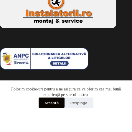
Folosim cookie-uri pentru a ne asigura că vă oferim cea mai bună
Telefon
experiență pe site-ul nostru.
Acceptă
Respinge
Whatsapp
Drepturi de autor © 2026 - Dkbike.ro
powered by
wdesigner.ro