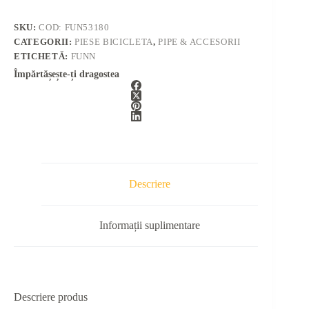
SKU:
COD: FUN53180
CATEGORII:
PIESE BICICLETA
,
PIPE & ACCESORII
ETICHETĂ:
FUNN
Împărtășește-ți dragostea
Descriere
Informații suplimentare
Descriere produs