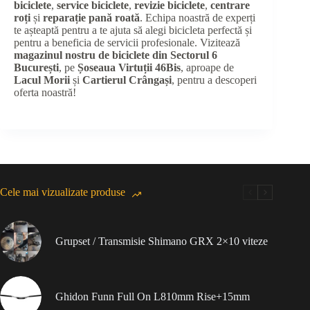
biciclete
,
service biciclete
,
revizie biciclete
,
centrare
roți
și
reparație pană roată
. Echipa noastră de experți
te așteaptă pentru a te ajuta să alegi bicicleta perfectă și
pentru a beneficia de servicii profesionale. Vizitează
magazinul nostru de biciclete din Sectorul 6
București
, pe
Șoseaua Virtuții 46Bis
, aproape de
Lacul Morii
și
Cartierul Crângași
, pentru a descoperi
oferta noastră!
Cele mai vizualizate produse
Grupset / Transmisie Shimano GRX 2×10 viteze
Ghidon Funn Full On L810mm Rise+15mm