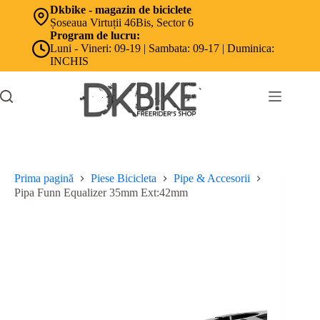
Sari
Dkbike - magazin de biciclete
la
Șoseaua Virtuții 46Bis, Sector 6
conținut
Program de lucru:
Luni - Vineri: 09-19 | Sambata: 09-17 | Duminica:
INCHIS
Prima pagină
Piese Bicicleta
Pipe & Accesorii
Pipa Funn Equalizer 35mm Ext:42mm