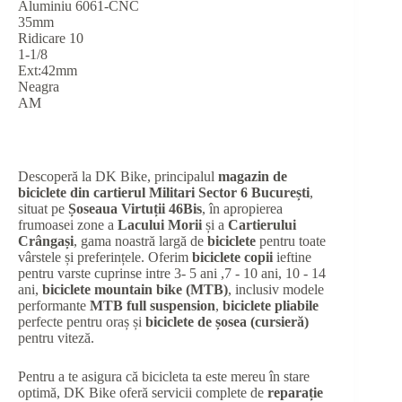
Aluminiu 6061-CNC
35mm
Ridicare 10
1-1/8
Ext:42mm
Neagra
AM
Descoperă la DK Bike, principalul
magazin de
biciclete din cartierul Militari Sector 6 București
,
situat pe
Șoseaua Virtuții 46Bis
, în apropierea
frumoasei zone a
Lacului Morii
și a
Cartierului
Crângași
, gama noastră largă de
biciclete
pentru toate
vârstele și preferințele. Oferim
biciclete copii
ieftine
pentru varste cuprinse intre 3- 5 ani ,7 - 10 ani, 10 - 14
ani,
biciclete mountain bike (MTB)
, inclusiv modele
performante
MTB full suspension
,
biciclete pliabile
perfecte pentru oraș și
biciclete de șosea (cursieră)
pentru viteză.
Pentru a te asigura că bicicleta ta este mereu în stare
optimă, DK Bike oferă servicii complete de
reparație