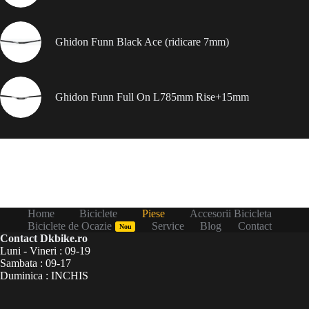
Ghidon Funn Black Ace (ridicare 7mm)
Ghidon Funn Full On L785mm Rise+15mm
Home
Biciclete
Piese
Accesorii Bicicleta
Biciclete de Ocazie
Service
Blog
Contact
Nou
Contact Dkbike.ro
Luni - Vineri : 09-19
Sambata : 09-17
Duminica : INCHIS