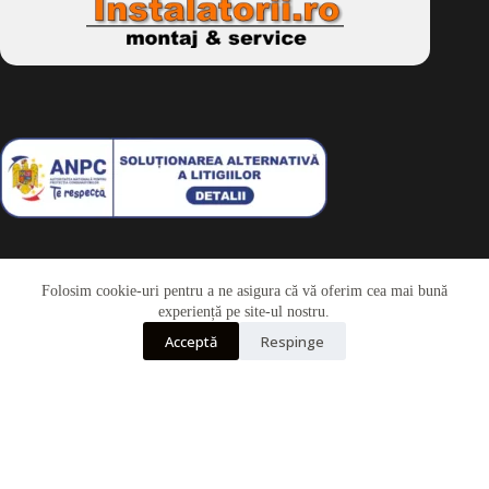
Folosim cookie-uri pentru a ne asigura că vă oferim cea mai bună
Telefon
experiență pe site-ul nostru.
Acceptă
Respinge
Whatsapp
Drepturi de autor © 2026 - Dkbike.ro
powered by
wdesigner.ro