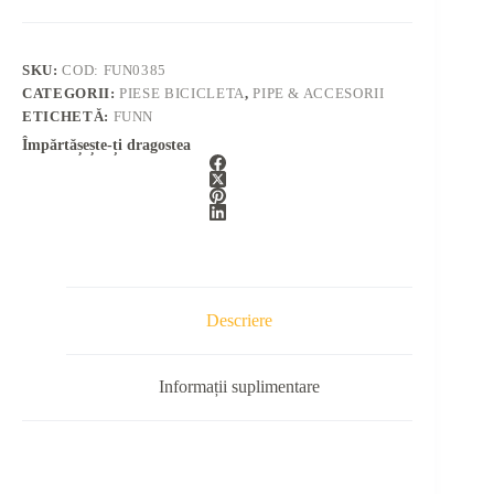
SKU:
COD: FUN0385
CATEGORII:
PIESE BICICLETA
,
PIPE & ACCESORII
ETICHETĂ:
FUNN
Împărtășește-ți dragostea
Descriere
Informații suplimentare