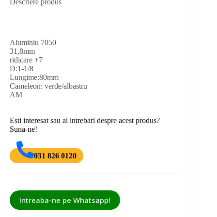
Descriere produs
Aluminiu 7050
31,8mm
ridicare +7
D:1-1/8
Lungime:80mm
Cameleon: verde/albastru
AM
Esti interesat sau ai intrebari despre acest produs?
Suna-ne!
031 826 0120
Intreaba-ne pe Whatsapp!