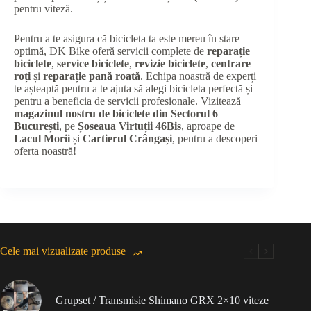
pentru viteză.
Pentru a te asigura că bicicleta ta este mereu în stare
optimă, DK Bike oferă servicii complete de
reparație
biciclete
,
service biciclete
,
revizie biciclete
,
centrare
roți
și
reparație pană roată
. Echipa noastră de experți
te așteaptă pentru a te ajuta să alegi bicicleta perfectă și
pentru a beneficia de servicii profesionale. Vizitează
magazinul nostru de biciclete din Sectorul 6
București
, pe
Șoseaua Virtuții 46Bis
, aproape de
Lacul Morii
și
Cartierul Crângași
, pentru a descoperi
oferta noastră!
Cele mai vizualizate produse
Grupset / Transmisie Shimano GRX 2×10 viteze