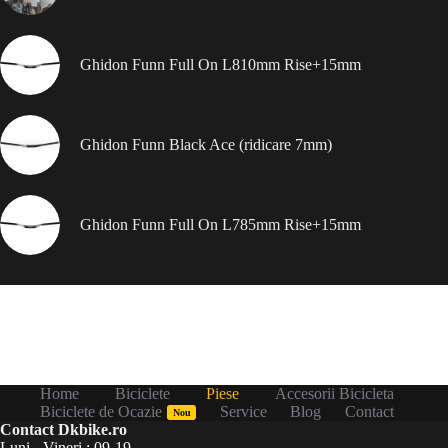
Ghidon Funn Full On L810mm Rise+15mm
Ghidon Funn Black Ace (ridicare 7mm)
Ghidon Funn Full On L785mm Rise+15mm
Home
Biciclete
Piese
Accesorii Bicicleta
Biciclete de Ocazie
Service
Blog
Contact
Nou
Contact Dkbike.ro
Luni - Vineri : 09-19