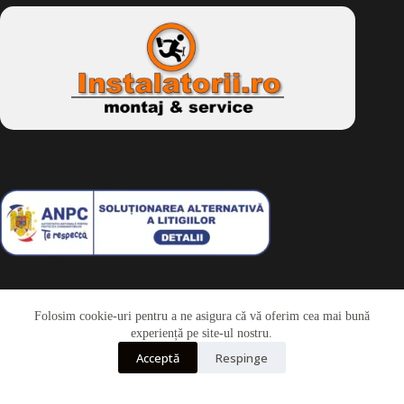
Folosim cookie-uri pentru a ne asigura că vă oferim cea mai bună
Telefon
experiență pe site-ul nostru.
Acceptă
Respinge
Whatsapp
Drepturi de autor © 2026 - Dkbike.ro
powered by
wdesigner.ro