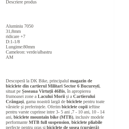
Descriere produs
Aluminiu 7050
31,8mm
ridicare +7
D:1-1/8
Lungime:80mm
Cameleon: verde/albastru
AM
Descoperă la DK Bike, principalul
magazin de
biciclete din cartierul Militari Sector 6 București
,
situat pe
Șoseaua Virtuții 46Bis
, în apropierea
frumoasei zone a
Lacului Morii
și a
Cartierului
Crângași
, gama noastră largă de
biciclete
pentru toate
vârstele și preferințele. Oferim
biciclete copii
ieftine
pentru varste cuprinse intre 3- 5 ani ,7 - 10 ani, 10 - 14
ani,
biciclete mountain bike (MTB)
, inclusiv modele
performante
MTB full suspension
,
biciclete pliabile
perfecte pentru oraș și
biciclete de șosea (cursieră)