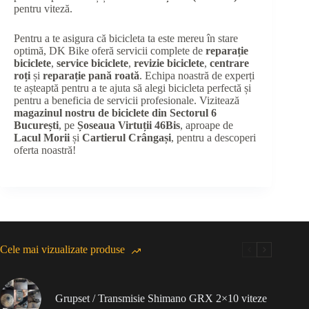
pentru viteză.
Pentru a te asigura că bicicleta ta este mereu în stare
optimă, DK Bike oferă servicii complete de
reparație
biciclete
,
service biciclete
,
revizie biciclete
,
centrare
roți
și
reparație pană roată
. Echipa noastră de experți
te așteaptă pentru a te ajuta să alegi bicicleta perfectă și
pentru a beneficia de servicii profesionale. Vizitează
magazinul nostru de biciclete din Sectorul 6
București
, pe
Șoseaua Virtuții 46Bis
, aproape de
Lacul Morii
și
Cartierul Crângași
, pentru a descoperi
oferta noastră!
Cele mai vizualizate produse
Grupset / Transmisie Shimano GRX 2×10 viteze