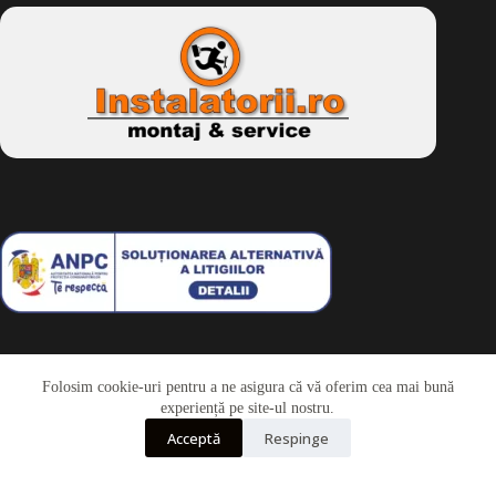
Folosim cookie-uri pentru a ne asigura că vă oferim cea mai bună
Telefon
experiență pe site-ul nostru.
Acceptă
Respinge
Whatsapp
Drepturi de autor © 2026 - Dkbike.ro
powered by
wdesigner.ro