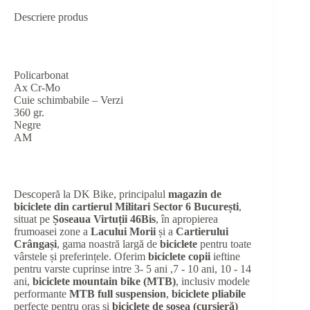
Descriere produs
Policarbonat
Ax Cr-Mo
Cuie schimbabile – Verzi
360 gr.
Negre
AM
Descoperă la DK Bike, principalul
magazin de
biciclete din cartierul Militari Sector 6 București
,
situat pe
Șoseaua Virtuții 46Bis
, în apropierea
frumoasei zone a
Lacului Morii
și a
Cartierului
Crângași
, gama noastră largă de
biciclete
pentru toate
vârstele și preferințele. Oferim
biciclete copii
ieftine
pentru varste cuprinse intre 3- 5 ani ,7 - 10 ani, 10 - 14
ani,
biciclete mountain bike (MTB)
, inclusiv modele
performante
MTB full suspension
,
biciclete pliabile
perfecte pentru oraș și
biciclete de șosea (cursieră)