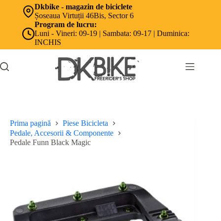
Sari
Dkbike - magazin de biciclete
la
Șoseaua Virtuții 46Bis, Sector 6
conținut
Program de lucru:
Luni - Vineri: 09-19 | Sambata: 09-17 | Duminica:
INCHIS
Prima pagină
Piese Bicicleta
Pedale, Accesorii & Componente
Pedale Funn Black Magic