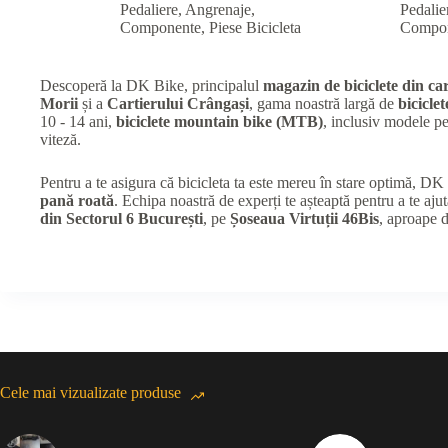
Pedaliere, Angrenaje,
Pedalie
Componente
,
Piese Bicicleta
Compo
Descoperă la DK Bike, principalul
magazin de biciclete din car
Morii
și a
Cartierului Crângași
, gama noastră largă de
biciclet
10 - 14 ani,
biciclete mountain bike (MTB)
, inclusiv modele 
viteză.
Pentru a te asigura că bicicleta ta este mereu în stare optimă, D
pană roată
. Echipa noastră de experți te așteaptă pentru a te ajut
din Sectorul 6 București
, pe
Șoseaua Virtuții 46Bis
, aproape 
Cele mai vizualizate produse