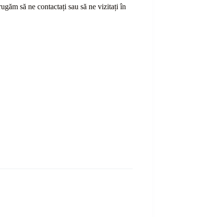
ă rugăm să ne contactați sau
să
ne vizitați în