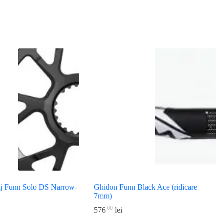
aj Funn Solo DS Narrow-
Ghidon Funn Black Ace (ridicare
7mm)
00
576
lei