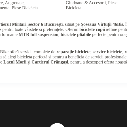
re, Angrenaje,
Ghidoane & Accesorii
,
Piese
nente
,
Piese Bicicleta
Bicicleta
tierul Militari Sector 6 București
, situat pe
Șoseaua Virtuții 46Bis
, 
e
pentru toate vârstele și preferințele. Oferim
biciclete copii
ieftine pentr
performante
MTB full suspension
,
biciclete pliabile
perfecte pentru oraș
K Bike oferă servicii complete de
reparație biciclete
,
service biciclete
,
r
a să alegi bicicleta perfectă și pentru a beneficia de servicii profesional
de
Lacul Morii
și
Cartierul Crângași
, pentru a descoperi oferta noastr