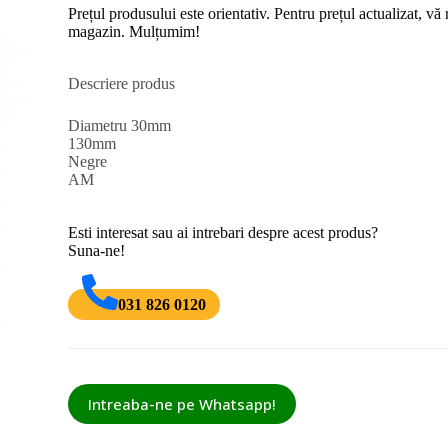
Prețul produsului este orientativ. Pentru prețul actualizat, v
magazin. Mulțumim!
Descriere produs
Diametru 30mm
130mm
Negre
AM
Esti interesat sau ai intrebari despre acest produs?
Suna-ne!
031 826 0120
Intreaba-ne pe Whatsapp!