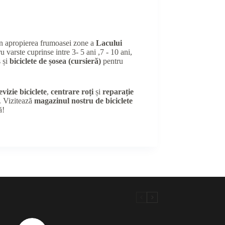
în apropierea frumoasei zone a
Lacului
u varste cuprinse intre 3- 5 ani ,7 - 10 ani,
 și
biciclete de șosea (cursieră)
pentru
evizie biciclete
,
centrare roți
și
reparație
e. Vizitează
magazinul nostru de biciclete
ă!