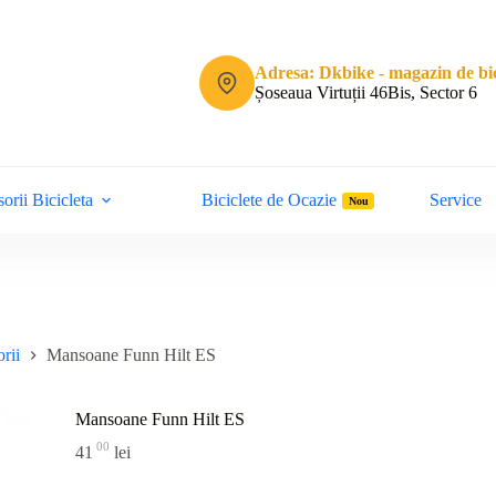
Adresa: Dkbike - magazin de bic
Șoseaua Virtuții 46Bis, Sector 6
orii Bicicleta
Biciclete de Ocazie
Service
Nou
rii
Mansoane Funn Hilt ES
Mansoane Funn Hilt ES
00
41
lei