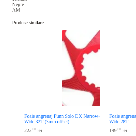
Negre
AM
Produse similare
Foaie angrenaj Funn Solo DX Narrow-
Foaie angren
Wide 32T (3mm offset)
Wide 28T
00
00
222
lei
199
lei