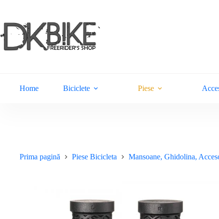
Sari
la
conținut
Home
Biciclete
Piese
Acces
Prima pagină
Piese Bicicleta
Mansoane, Ghidolina, Acceso