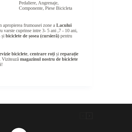
Pedaliere, Angrenaje,
Componente
,
Piese Bicicleta
în apropierea frumoasei zone a
Lacului
u varste cuprinse intre 3- 5 ani ,7 - 10 ani,
 și
biciclete de șosea (cursieră)
pentru
evizie biciclete
,
centrare roți
și
reparație
e. Vizitează
magazinul nostru de biciclete
ă!