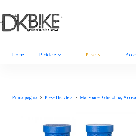
Sari
la
conținut
Home
Biciclete
Piese
Acces
Prima pagină
Piese Bicicleta
Mansoane, Ghidolina, Acceso