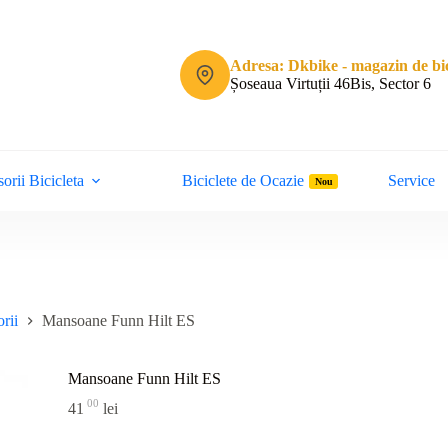
Adresa: Dkbike - magazin de bic
Șoseaua Virtuții 46Bis, Sector 6
orii Bicicleta
Biciclete de Ocazie
Service
Nou
rii
Mansoane Funn Hilt ES
Mansoane Funn Hilt ES
00
41
lei