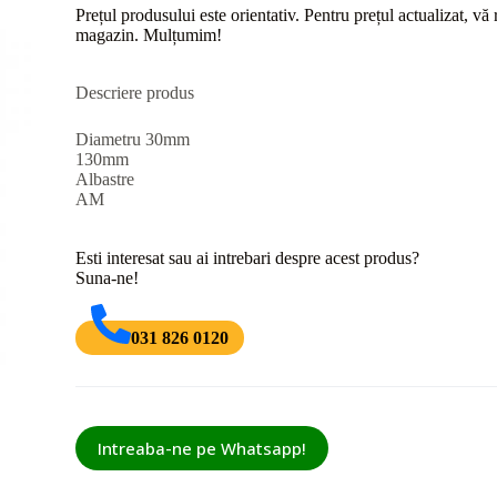
Prețul produsului este orientativ. Pentru prețul actualizat, v
magazin. Mulțumim!
Descriere produs
Diametru 30mm
130mm
Albastre
AM
Esti interesat sau ai intrebari despre acest produs?
Suna-ne!
031 826 0120
Intreaba-ne pe Whatsapp!