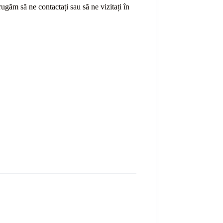
ă rugăm să ne contactați sau
să
ne vizitați în