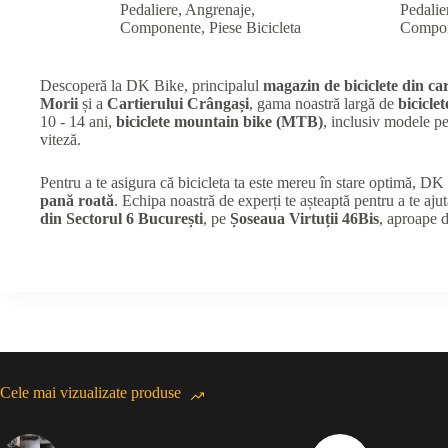
Pedaliere, Angrenaje,
Pedalie
Componente
,
Piese Bicicleta
Compo
Descoperă la DK Bike, principalul
magazin de biciclete din car
Morii
și a
Cartierului Crângași
, gama noastră largă de
biciclet
10 - 14 ani,
biciclete mountain bike (MTB)
, inclusiv modele 
viteză.
Pentru a te asigura că bicicleta ta este mereu în stare optimă, D
pană roată
. Echipa noastră de experți te așteaptă pentru a te ajut
din Sectorul 6 București
, pe
Șoseaua Virtuții 46Bis
, aproape 
Cele mai vizualizate produse