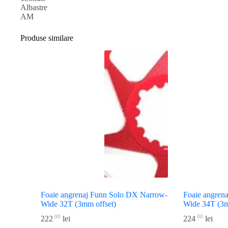
Albastre
AM
Produse similare
Foaie angrenaj Funn Solo DX Narrow-
Foaie angren
Wide 32T (3mm offset)
Wide 34T (3m
00
00
222
lei
224
lei