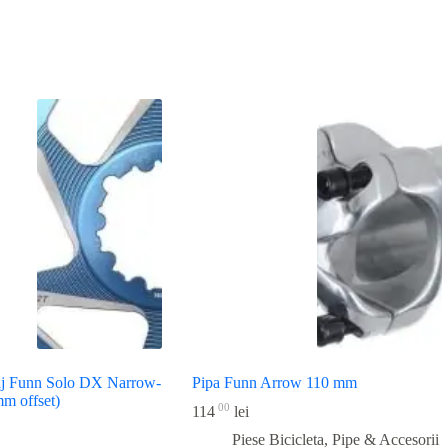
aj Funn Solo DX Narrow-
Pipa Funn Arrow 110 mm
m offset)
00
114
lei
Piese Bicicleta
,
Pipe & Accesorii