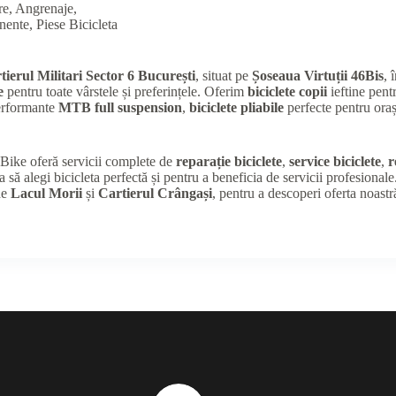
re, Angrenaje,
nente
,
Piese Bicicleta
tierul Militari Sector 6 București
, situat pe
Șoseaua Virtuții 46Bis
, 
e
pentru toate vârstele și preferințele. Oferim
biciclete copii
ieftine pentr
performante
MTB full suspension
,
biciclete pliabile
perfecte pentru oraș
K Bike oferă servicii complete de
reparație biciclete
,
service biciclete
,
r
a să alegi bicicleta perfectă și pentru a beneficia de servicii profesional
de
Lacul Morii
și
Cartierul Crângași
, pentru a descoperi oferta noastr