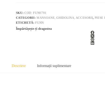
SKU:
COD: FUN0791
CATEGORII:
MANSOANE, GHIDOLINA, ACCESORII
,
PIESE
ETICHETĂ:
FUNN
Împărtășește-ți dragostea
Descriere
Informații suplimentare