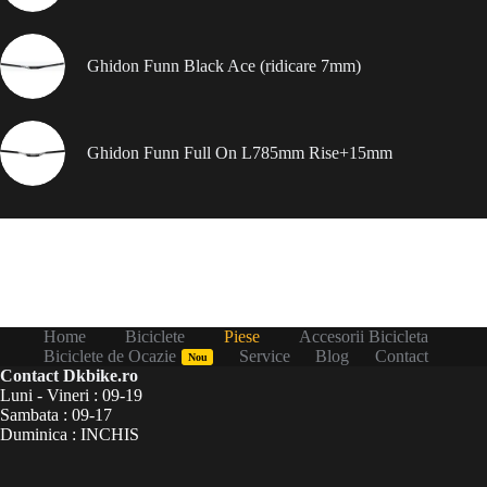
Ghidon Funn Black Ace (ridicare 7mm)
Ghidon Funn Full On L785mm Rise+15mm
Home
Biciclete
Piese
Accesorii Bicicleta
Biciclete de Ocazie
Service
Blog
Contact
Nou
Contact Dkbike.ro
Luni - Vineri : 09-19
Sambata : 09-17
Duminica : INCHIS