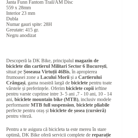
Janta Funn Fantom Trail/AM Disc
559 x 28mm
Interior 23 mm
Dubla
Numar gauri spite: 28H
Greutate: 415 gr.
Negru anodizat
Descoperă la DK Bike, principalul
magazin de
biciclete din cartierul Militari Sector 6 București
,
situat pe
Șoseaua Virtuții 46Bis
, în apropierea
frumoasei zone a
Lacului Morii
și a
Cartierului
Crângași
, gama noastră largă de
biciclete
pentru toate
vârstele și preferințele. Oferim
biciclete copii
ieftine
pentru varste cuprinse intre 3- 5 ani ,7 - 10 ani, 10 - 14
ani,
biciclete mountain bike (MTB)
, inclusiv modele
performante
MTB full suspension
,
biciclete pliabile
perfecte pentru oraș și
biciclete de șosea (cursieră)
pentru viteză.
Pentru a te asigura că bicicleta ta este mereu în stare
optimă, DK Bike oferă servicii complete de
reparație