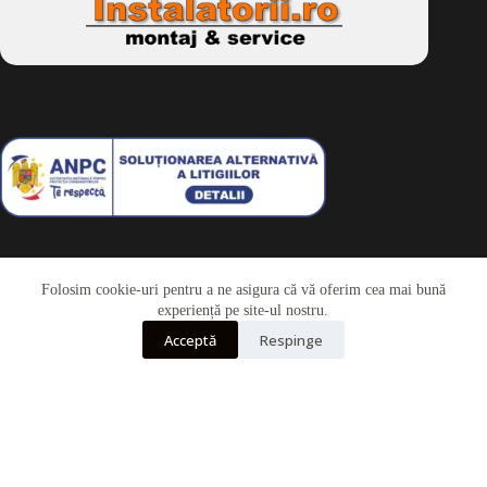
Folosim cookie-uri pentru a ne asigura că vă oferim cea mai bună
Telefon
experiență pe site-ul nostru.
Acceptă
Respinge
Whatsapp
Drepturi de autor © 2026 - Dkbike.ro
powered by
wdesigner.ro