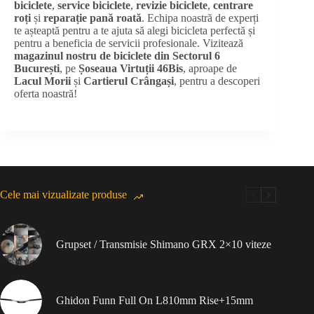
biciclete
,
service biciclete
,
revizie biciclete
,
centrare
roți
și
reparație pană roată
. Echipa noastră de experți
te așteaptă pentru a te ajuta să alegi bicicleta perfectă și
pentru a beneficia de servicii profesionale. Vizitează
magazinul nostru de biciclete din Sectorul 6
București
, pe
Șoseaua Virtuții 46Bis
, aproape de
Lacul Morii
și
Cartierul Crângași
, pentru a descoperi
oferta noastră!
Cele mai vizualizate produse
Grupset / Transmisie Shimano GRX 2×10 viteze
Ghidon Funn Full On L810mm Rise+15mm