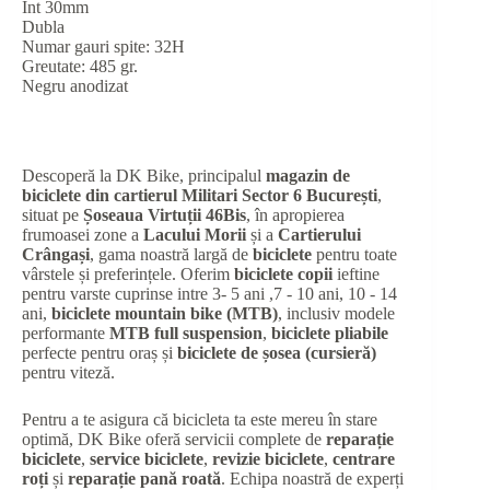
Int 30mm
Dubla
Numar gauri spite: 32H
Greutate: 485 gr.
Negru anodizat
Descoperă la DK Bike, principalul
magazin de
biciclete din cartierul Militari Sector 6 București
,
situat pe
Șoseaua Virtuții 46Bis
, în apropierea
frumoasei zone a
Lacului Morii
și a
Cartierului
Crângași
, gama noastră largă de
biciclete
pentru toate
vârstele și preferințele. Oferim
biciclete copii
ieftine
pentru varste cuprinse intre 3- 5 ani ,7 - 10 ani, 10 - 14
ani,
biciclete mountain bike (MTB)
, inclusiv modele
performante
MTB full suspension
,
biciclete pliabile
perfecte pentru oraș și
biciclete de șosea (cursieră)
pentru viteză.
Pentru a te asigura că bicicleta ta este mereu în stare
optimă, DK Bike oferă servicii complete de
reparație
biciclete
,
service biciclete
,
revizie biciclete
,
centrare
roți
și
reparație pană roată
. Echipa noastră de experți