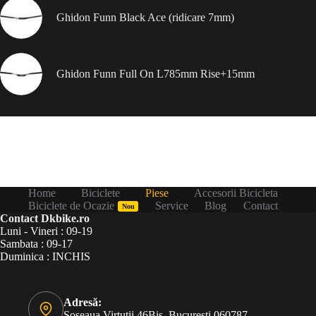
Ghidon Funn Black Ace (ridicare 7mm)
Ghidon Funn Full On L785mm Rise+15mm
Home
Biciclete
Piese
Accesorii Bicicleta
Biciclete de Ocazie
Service
Blog
Contact
Nou
Contact Dkbike.ro
Luni - Vineri : 09-19
Sambata : 09-17
Duminica : INCHIS
Adresă:
Șoseaua Virtuții 46Bis, București 060787