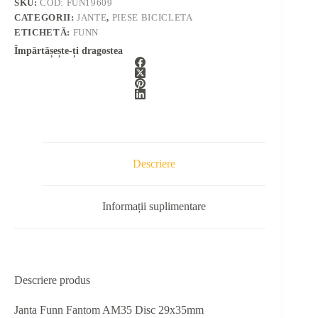
SKU:
COD: FUN19609
CATEGORII:
JANTE
,
PIESE BICICLETA
ETICHETĂ:
FUNN
Împărtășește-ți dragostea
Descriere
Informații suplimentare
Descriere produs
Janta Funn Fantom AM35 Disc 29x35mm