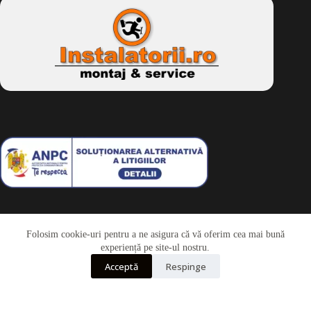
Folosim cookie-uri pentru a ne asigura că vă oferim cea mai bună
Telefon
experiență pe site-ul nostru.
Acceptă
Respinge
Whatsapp
Drepturi de autor © 2026 - Dkbike.ro
powered by
wdesigner.ro