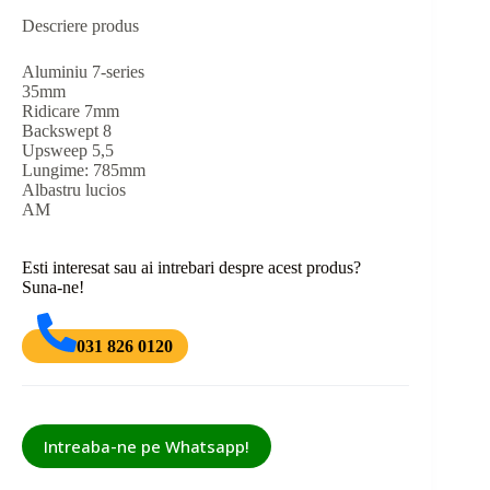
Descriere produs
Aluminiu 7-series
35mm
Ridicare 7mm
Backswept 8
Upsweep 5,5
Lungime: 785mm
Albastru lucios
AM
Esti interesat sau ai intrebari despre acest produs?
Suna-ne!
031 826 0120
Intreaba-ne pe Whatsapp!