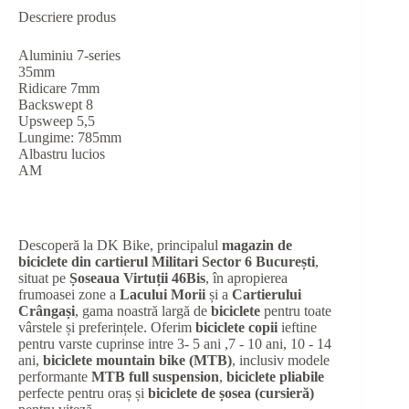
Descriere produs
Aluminiu 7-series
35mm
Ridicare 7mm
Backswept 8
Upsweep 5,5
Lungime: 785mm
Albastru lucios
AM
Descoperă la DK Bike, principalul
magazin de
biciclete din cartierul Militari Sector 6 București
,
situat pe
Șoseaua Virtuții 46Bis
, în apropierea
frumoasei zone a
Lacului Morii
și a
Cartierului
Crângași
, gama noastră largă de
biciclete
pentru toate
vârstele și preferințele. Oferim
biciclete copii
ieftine
pentru varste cuprinse intre 3- 5 ani ,7 - 10 ani, 10 - 14
ani,
biciclete mountain bike (MTB)
, inclusiv modele
performante
MTB full suspension
,
biciclete pliabile
perfecte pentru oraș și
biciclete de șosea (cursieră)