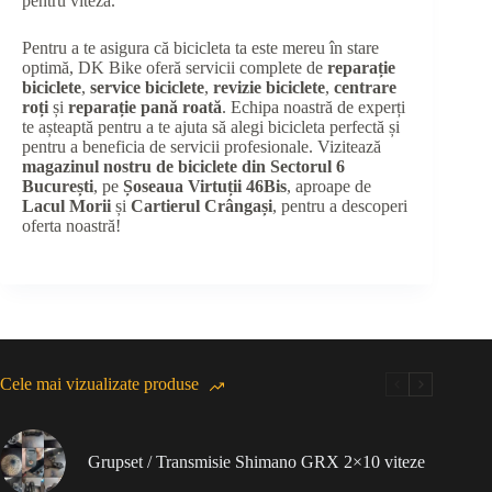
pentru viteză.
Pentru a te asigura că bicicleta ta este mereu în stare
optimă, DK Bike oferă servicii complete de
reparație
biciclete
,
service biciclete
,
revizie biciclete
,
centrare
roți
și
reparație pană roată
. Echipa noastră de experți
te așteaptă pentru a te ajuta să alegi bicicleta perfectă și
pentru a beneficia de servicii profesionale. Vizitează
magazinul nostru de biciclete din Sectorul 6
București
, pe
Șoseaua Virtuții 46Bis
, aproape de
Lacul Morii
și
Cartierul Crângași
, pentru a descoperi
oferta noastră!
Cele mai vizualizate produse
Grupset / Transmisie Shimano GRX 2×10 viteze