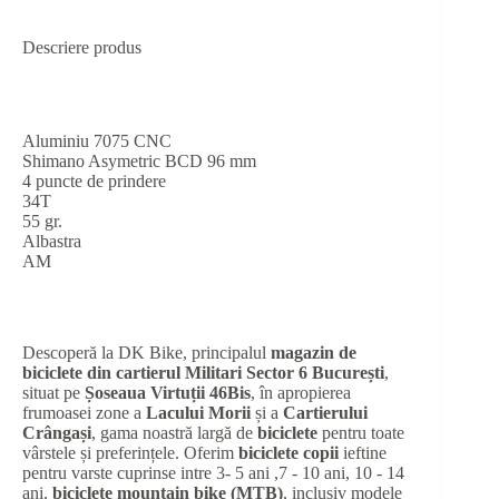
Descriere produs
Aluminiu 7075 CNC
Shimano Asymetric BCD 96 mm
4 puncte de prindere
34T
55 gr.
Albastra
AM
Descoperă la DK Bike, principalul
magazin de
biciclete din cartierul Militari Sector 6 București
,
situat pe
Șoseaua Virtuții 46Bis
, în apropierea
frumoasei zone a
Lacului Morii
și a
Cartierului
Crângași
, gama noastră largă de
biciclete
pentru toate
vârstele și preferințele. Oferim
biciclete copii
ieftine
pentru varste cuprinse intre 3- 5 ani ,7 - 10 ani, 10 - 14
ani,
biciclete mountain bike (MTB)
, inclusiv modele