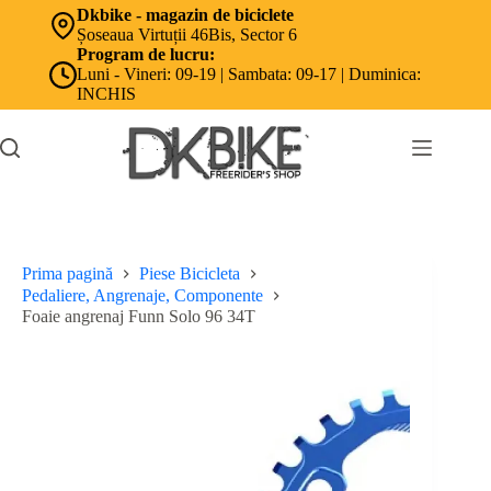
Sari
Dkbike - magazin de biciclete
la
Șoseaua Virtuții 46Bis, Sector 6
conținut
Program de lucru:
Luni - Vineri: 09-19 | Sambata: 09-17 | Duminica:
INCHIS
Prima pagină
Piese Bicicleta
Pedaliere, Angrenaje, Componente
Foaie angrenaj Funn Solo 96 34T