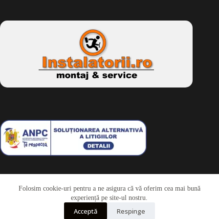
Folosim cookie-uri pentru a ne asigura că vă oferim cea mai bună
Telefon
experiență pe site-ul nostru.
Acceptă
Respinge
Whatsapp
Drepturi de autor © 2026 - Dkbike.ro
powered by