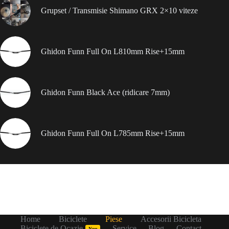
Grupset / Transmisie Shimano GRX 2×10 viteze
Ghidon Funn Full On L810mm Rise+15mm
Ghidon Funn Black Ace (ridicare 7mm)
Ghidon Funn Full On L785mm Rise+15mm
Home
Biciclete
Piese
Accesorii Bicicleta
Biciclete de Ocazie
Service
Blog
Contact
Nou