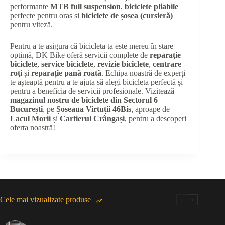
performante
MTB full suspension
,
biciclete pliabile
perfecte pentru oraș și
biciclete de șosea (cursieră)
pentru viteză.
Pentru a te asigura că bicicleta ta este mereu în stare
optimă, DK Bike oferă servicii complete de
reparație
biciclete
,
service biciclete
,
revizie biciclete
,
centrare
roți
și
reparație pană roată
. Echipa noastră de experți
te așteaptă pentru a te ajuta să alegi bicicleta perfectă și
pentru a beneficia de servicii profesionale. Vizitează
magazinul nostru de biciclete din Sectorul 6
București
, pe
Șoseaua Virtuții 46Bis
, aproape de
Lacul Morii
și
Cartierul Crângași
, pentru a descoperi
oferta noastră!
Cele mai vizualizate produse