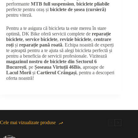
performante
MTB full suspension
,
biciclete pliabile
perfecte pentru oraș și
biciclete de șosea (cursieră)
pentru viteză.
Pentru a te asigura că bicicleta ta este mereu în stare
optimă, DK Bike oferă servicii complete de
reparație
biciclete
,
service biciclete
,
revizie biciclete
,
centrare
roți
și
reparație pană roată
. Echipa noastră de experți
te așteaptă pentru a te ajuta să alegi bicicleta perfectă și
pentru a beneficia de servicii profesionale. Vizitează
magazinul nostru de biciclete din Sectorul 6
București
, pe
Șoseaua Virtuții 46Bis
, aproape de
Lacul Morii
și
Cartierul Crângași
, pentru a descoperi
oferta noastră!
Cele mai vizualizate produse