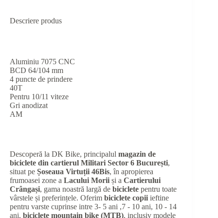
Descriere produs
Aluminiu 7075 CNC
BCD 64/104 mm
4 puncte de prindere
40T
Pentru 10/11 viteze
Gri anodizat
AM
Descoperă la DK Bike, principalul
magazin de
biciclete din cartierul Militari Sector 6 București
,
situat pe
Șoseaua Virtuții 46Bis
, în apropierea
frumoasei zone a
Lacului Morii
și a
Cartierului
Crângași
, gama noastră largă de
biciclete
pentru toate
vârstele și preferințele. Oferim
biciclete copii
ieftine
pentru varste cuprinse intre 3- 5 ani ,7 - 10 ani, 10 - 14
ani,
biciclete mountain bike (MTB)
, inclusiv modele