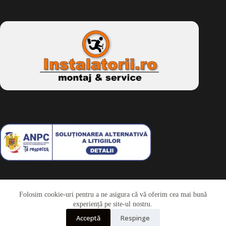
Folosim cookie-uri pentru a ne asigura că vă oferim cea mai bună
Telefon
experiență pe site-ul nostru.
Acceptă
Respinge
Whatsapp
Drepturi de autor © 2026 - Dkbike.ro
powered by