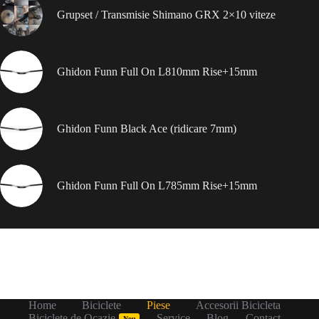
Grupset / Transmisie Shimano GRX 2×10 viteze
Ghidon Funn Full On L810mm Rise+15mm
Ghidon Funn Black Ace (ridicare 7mm)
Ghidon Funn Full On L785mm Rise+15mm
Home
Biciclete
Piese
Accesorii Bicicleta
Biciclete de Ocazie
Service
Blog
Contact
Nou