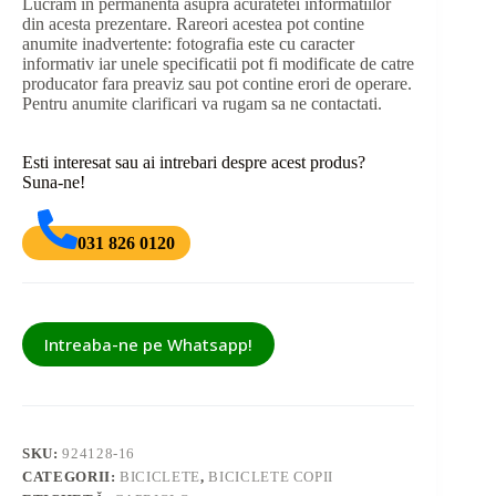
Lucram in permanenta asupra acuratetei informatiilor
din acesta prezentare. Rareori acestea pot contine
anumite inadvertente: fotografia este cu caracter
informativ iar unele specificatii pot fi modificate de catre
producator fara preaviz sau pot contine erori de operare.
Pentru anumite clarificari va rugam sa ne contactati.
Esti interesat sau ai intrebari despre acest produs?
Suna-ne!
031 826 0120
Intreaba-ne pe Whatsapp!
SKU:
924128-16
CATEGORII:
BICICLETE
,
BICICLETE COPII