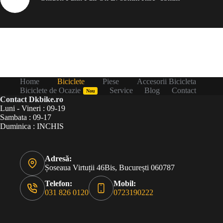
Home
Biciclete
Piese
Accesorii Bicicleta
Biciclete de Ocazie
Service
Blog
Contact
Nou
Contact Dkbike.ro
Luni - Vineri : 09-19
Sambata : 09-17
Duminica : INCHIS
Adresă:
Șoseaua Virtuții 46Bis, București 060787
Telefon:
Mobil:
031 826 0120
0723190222