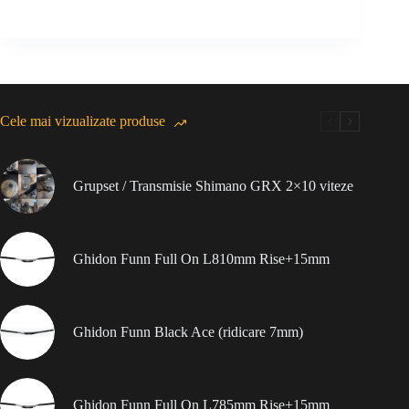
Cele mai vizualizate produse
Grupset / Transmisie Shimano GRX 2×10 viteze
Ghidon Funn Full On L810mm Rise+15mm
Ghidon Funn Black Ace (ridicare 7mm)
Ghidon Funn Full On L785mm Rise+15mm