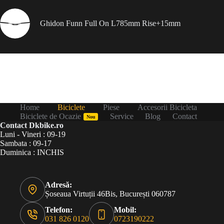
Ghidon Funn Full On L785mm Rise+15mm
Home
Biciclete
Piese
Accesorii Bicicleta
Biciclete de Ocazie
Service
Blog
Contact
Nou
Contact Dkbike.ro
Luni - Vineri : 09-19
Sambata : 09-17
Duminica : INCHIS
Adresă:
Șoseaua Virtuții 46Bis, București 060787
Telefon:
Mobil:
031 826 0120
0723190222