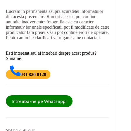
Lucram in permanenta asupra acuratetei informatiilor
din acesta prezentare. Rareori acestea pot contine
anumite inadvertente: fotografia este cu caracter
informativ iar unele specificatii pot fi modificate de catre
producator fara preaviz sau pot contine erori de operare.
Pentru anumite clarificari va rugam sa ne contactati.
Esti interesat sau ai intrebari despre acest produs?
Suna-ne!
031 826 0120
Intreaba-ne pe Whatsapp!
SKU:
921402-16