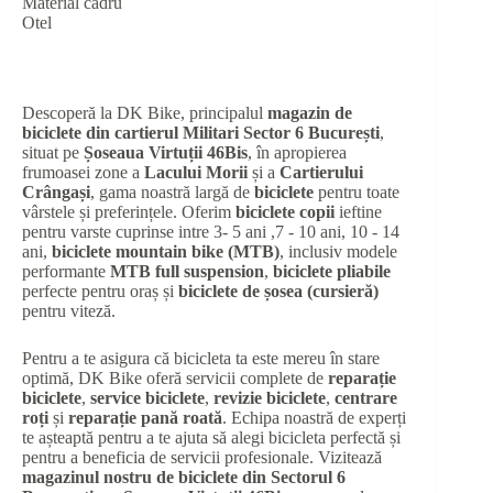
Material cadru
Otel
Descoperă la DK Bike, principalul
magazin de
biciclete din cartierul Militari Sector 6 București
,
situat pe
Șoseaua Virtuții 46Bis
, în apropierea
frumoasei zone a
Lacului Morii
și a
Cartierului
Crângași
, gama noastră largă de
biciclete
pentru toate
vârstele și preferințele. Oferim
biciclete copii
ieftine
pentru varste cuprinse intre 3- 5 ani ,7 - 10 ani, 10 - 14
ani,
biciclete mountain bike (MTB)
, inclusiv modele
performante
MTB full suspension
,
biciclete pliabile
perfecte pentru oraș și
biciclete de șosea (cursieră)
pentru viteză.
Pentru a te asigura că bicicleta ta este mereu în stare
optimă, DK Bike oferă servicii complete de
reparație
biciclete
,
service biciclete
,
revizie biciclete
,
centrare
roți
și
reparație pană roată
. Echipa noastră de experți
te așteaptă pentru a te ajuta să alegi bicicleta perfectă și
pentru a beneficia de servicii profesionale. Vizitează
magazinul nostru de biciclete din Sectorul 6