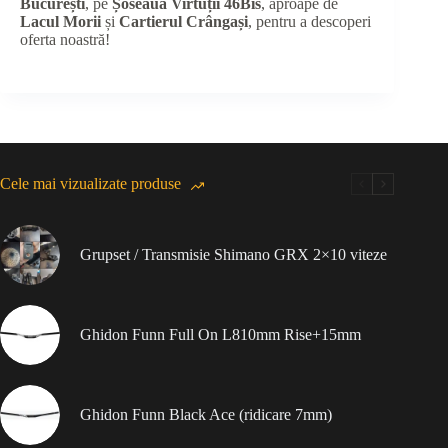
București
, pe
Șoseaua Virtuții 46Bis
, aproape de
Lacul Morii
și
Cartierul Crângași
, pentru a descoperi
oferta noastră!
Cele mai vizualizate produse
Grupset / Transmisie Shimano GRX 2×10 viteze
Ghidon Funn Full On L810mm Rise+15mm
Ghidon Funn Black Ace (ridicare 7mm)