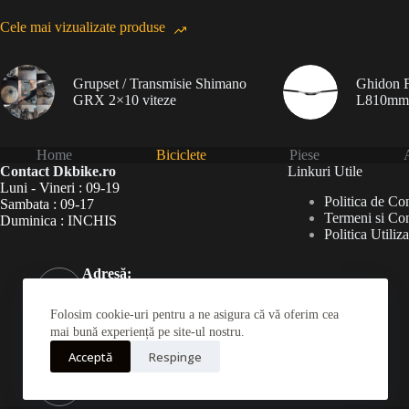
Cele mai vizualizate produse
Grupset / Transmisie Shimano
Ghidon F
GRX 2×10 viteze
L810mm
Home
Biciclete
Piese
A
Contact Dkbike.ro
Linkuri Utile
Luni - Vineri : 09-19
Politica de Con
Sambata : 09-17
Termeni si Con
Duminica : INCHIS
Politica Utiliz
Adresă:
Șoseaua Virtuții 46Bis,
București 060787
Folosim cookie-uri pentru a ne asigura că vă oferim cea
Telefon:
mai bună experiență pe site-ul nostru.
031 826 0120
Acceptă
Respinge
Mobil:
0723190222