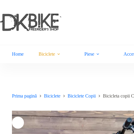
Sari
la
conținut
Home
Biciclete
Piese
Acces
Prima pagină
Biciclete
Biciclete Copii
Bicicleta copii 