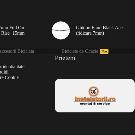
unn Full On
Ghidon Funn Black Ace
 Rise+15mm
(ridicare 7mm)
ccesorii Bicicleta
Biciclete de Ocazie
Nou
Prieteni
fidentialitate
ditii
are Cookie