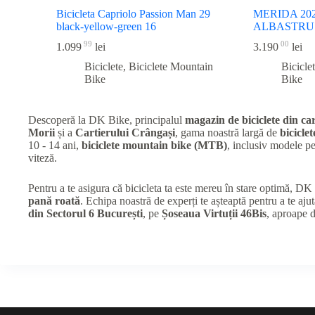
Bicicleta Capriolo Passion Man 29
MERIDA 202
black-yellow-green 16
ALBASTRU
99
00
1.099
lei
3.190
lei
Biciclete
,
Biciclete Mountain
Bicicle
Bike
Bike
Descoperă la DK Bike, principalul
magazin de biciclete din car
Morii
și a
Cartierului Crângași
, gama noastră largă de
biciclet
10 - 14 ani,
biciclete mountain bike (MTB)
, inclusiv modele 
viteză.
Pentru a te asigura că bicicleta ta este mereu în stare optimă, D
pană roată
. Echipa noastră de experți te așteaptă pentru a te ajut
din Sectorul 6 București
, pe
Șoseaua Virtuții 46Bis
, aproape 