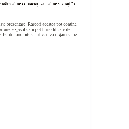
ă rugăm să ne contactați sau
să
ne vizitați în
sta prezentare. Rareori acestea pot contine
r unele specificatii pot fi modificate de
e. Pentru anumite clarificari va rugam sa ne