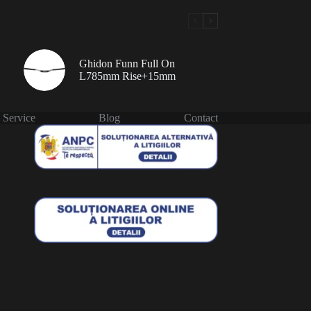
Ghidon Funn Full On
L785mm Rise+15mm
Service
Blog
Contact