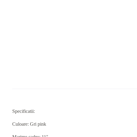
Specificatii:
Culoare: Gri pink
Marime cadru: 11″