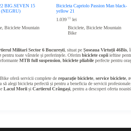
2 BIG.SEVEN 15
Bicicleta Capriolo Passion Man black-
 (NEGRU)
yellow 21
99
1.039
lei
te
,
Biciclete Mountain
Biciclete
,
Biciclete Mountain
Bike
tierul Militari Sector 6 București
, situat pe
Șoseaua Virtuții 46Bis
, 
e
pentru toate vârstele și preferințele. Oferim
biciclete copii
ieftine pentr
performante
MTB full suspension
,
biciclete pliabile
perfecte pentru oraș
K Bike oferă servicii complete de
reparație biciclete
,
service biciclete
,
r
a să alegi bicicleta perfectă și pentru a beneficia de servicii profesional
de
Lacul Morii
și
Cartierul Crângași
, pentru a descoperi oferta noastr