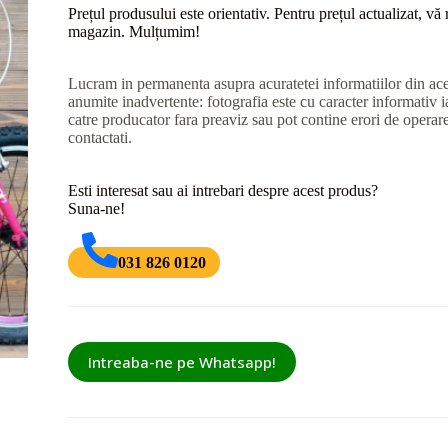
Prețul produsului este orientativ. Pentru prețul actualizat, v
magazin. Mulțumim!
Lucram in permanenta asupra acuratetei informatiilor din ace
anumite inadvertente: fotografia este cu caracter informativ ia
catre producator fara preaviz sau pot contine erori de operar
contactati.
Esti interesat sau ai intrebari despre acest produs?
Suna-ne!
031 826 0120
Intreaba-ne pe Whatsapp!