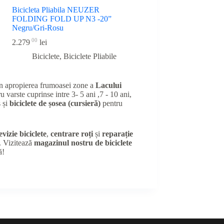
Bicicleta Pliabila NEUZER
FOLDING FOLD UP N3 -20”
Negru/Gri-Rosu
00
2.279
lei
Biciclete
,
Biciclete Pliabile
în apropierea frumoasei zone a
Lacului
u varste cuprinse intre 3- 5 ani ,7 - 10 ani,
 și
biciclete de șosea (cursieră)
pentru
evizie biciclete
,
centrare roți
și
reparație
e. Vizitează
magazinul nostru de biciclete
ă!