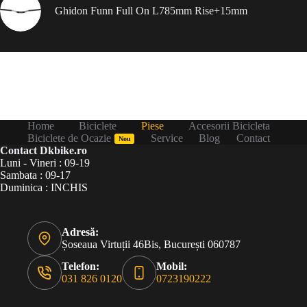
Ghidon Funn Full On L785mm Rise+15mm
Home
Biciclete
Piese
Accesorii Bicicleta
Biciclete de Ocazie
Service
Blog
Contact
Nou
Contact Dkbike.ro
Luni - Vineri : 09-19
Sambata : 09-17
Duminica : INCHIS
Adresă:
Șoseaua Virtuții 46Bis, București 060787
Telefon:
Mobil:
031 826 0120
0723190222