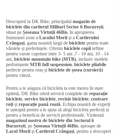
Descoperă la DK Bike, principalul
magazin de
biciclete din cartierul Militari Sector 6 București
,
situat pe
Șoseaua Virtuții 46Bis
, în apropierea
frumoasei zone a
Lacului Morii
și a
Cartierului
Crângași
, gama noastră largă de
biciclete
pentru toate
vârstele și preferințele. Oferim
biciclete copii
ieftine
pentru varste cuprinse intre 3- 5 ani ,7 - 10 ani, 10 - 14
ani,
biciclete mountain bike (MTB)
, inclusiv modele
performante
MTB full suspension
,
biciclete pliabile
perfecte pentru oraș și
biciclete de șosea (cursieră)
pentru viteză.
Pentru a te asigura că bicicleta ta este mereu în stare
optimă, DK Bike oferă servicii complete de
reparație
biciclete
,
service biciclete
,
revizie biciclete
,
centrare
roți
și
reparație pană roată
. Echipa noastră de experți
te așteaptă pentru a te ajuta să alegi bicicleta perfectă și
pentru a beneficia de servicii profesionale. Vizitează
magazinul nostru de biciclete din Sectorul 6
București
, pe
Șoseaua Virtuții 46Bis
, aproape de
Lacul Morii
și
Cartierul Crângași
, pentru a descoperi