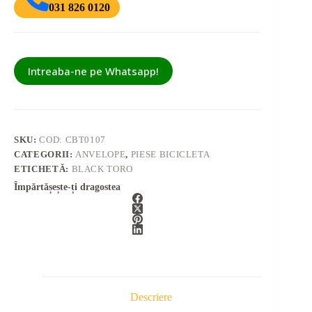
031 826 0120
Intreaba-ne pe Whatsapp!
SKU:
COD: CBT0107
CATEGORII:
ANVELOPE
,
PIESE BICICLETA
ETICHETĂ:
BLACK TORO
Împărtășește-ți dragostea
Descriere