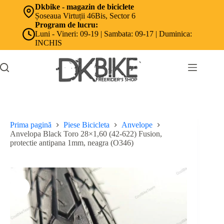
Sari
Dkbike - magazin de biciclete
la
Șoseaua Virtuții 46Bis, Sector 6
conținut
Program de lucru:
Luni - Vineri: 09-19 | Sambata: 09-17 | Duminica:
INCHIS
Prima pagină
Piese Bicicleta
Anvelope
Anvelopa Black Toro 28×1,60 (42-622) Fusion,
protectie antipana 1mm, neagra (O346)