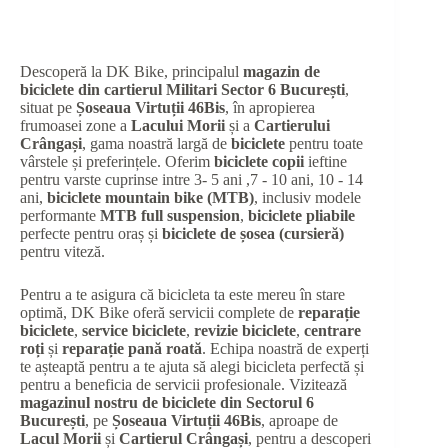
Descoperă la DK Bike, principalul
magazin de
biciclete din cartierul Militari Sector 6 București
,
situat pe
Șoseaua Virtuții 46Bis
, în apropierea
frumoasei zone a
Lacului Morii
și a
Cartierului
Crângași
, gama noastră largă de
biciclete
pentru toate
vârstele și preferințele. Oferim
biciclete copii
ieftine
pentru varste cuprinse intre 3- 5 ani ,7 - 10 ani, 10 - 14
ani,
biciclete mountain bike (MTB)
, inclusiv modele
performante
MTB full suspension
,
biciclete pliabile
perfecte pentru oraș și
biciclete de șosea (cursieră)
pentru viteză.
Pentru a te asigura că bicicleta ta este mereu în stare
optimă, DK Bike oferă servicii complete de
reparație
biciclete
,
service biciclete
,
revizie biciclete
,
centrare
roți
și
reparație pană roată
. Echipa noastră de experți
te așteaptă pentru a te ajuta să alegi bicicleta perfectă și
pentru a beneficia de servicii profesionale. Vizitează
magazinul nostru de biciclete din Sectorul 6
București
, pe
Șoseaua Virtuții 46Bis
, aproape de
Lacul Morii
și
Cartierul Crângași
, pentru a descoperi