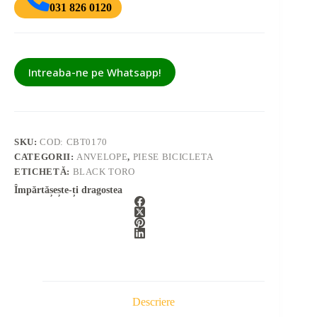
031 826 0120
Intreaba-ne pe Whatsapp!
SKU:
COD: CBT0170
CATEGORII:
ANVELOPE
,
PIESE BICICLETA
ETICHETĂ:
BLACK TORO
Împărtășește-ți dragostea
Descriere