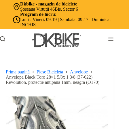
Sari
Dkbike - magazin de biciclete
la
Șoseaua Virtuții 46Bis, Sector 6
conținut
Program de lucru:
Luni - Vineri: 09-19 | Sambata: 09-17 | Duminica:
INCHIS
Prima pagină
Piese Bicicleta
Anvelope
Anvelopa Black Toro 28×1 5/8x 1 3/8 (37-622)
Revolution, protectie antipana 1mm, neagra (O170)