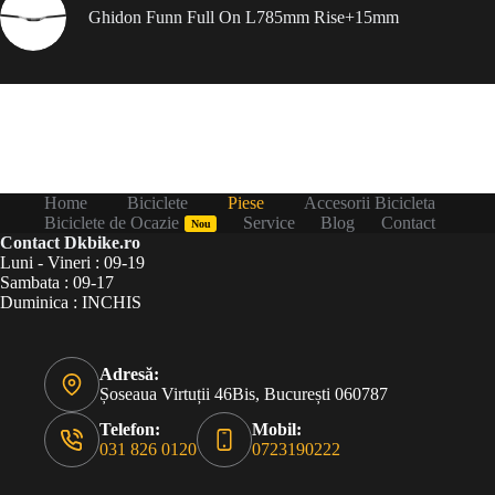
Ghidon Funn Full On L785mm Rise+15mm
Home
Biciclete
Piese
Accesorii Bicicleta
Biciclete de Ocazie
Service
Blog
Contact
Nou
Contact Dkbike.ro
Luni - Vineri : 09-19
Sambata : 09-17
Duminica : INCHIS
Adresă:
Șoseaua Virtuții 46Bis, București 060787
Telefon:
Mobil:
031 826 0120
0723190222