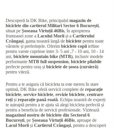
Descoperă la DK Bike, principalul
magazin de
biciclete din cartierul Militari Sector 6 București
,
situat pe
Șoseaua Virtuții 46Bis
, în apropierea
frumoasei zone a
Lacului Morii
și a
Cartierului
Crângași
, gama noastră largă de
biciclete
pentru toate
vârstele și preferințele. Oferim
biciclete copii
ieftine
pentru varste cuprinse intre 3- 5 ani ,7 - 10 ani, 10 - 14
ani,
biciclete mountain bike (MTB)
, inclusiv modele
performante
MTB full suspension
,
biciclete pliabile
perfecte pentru oraș și
biciclete de șosea (cursieră)
pentru viteză.
Pentru a te asigura că bicicleta ta este mereu în stare
optimă, DK Bike oferă servicii complete de
reparație
biciclete
,
service biciclete
,
revizie biciclete
,
centrare
roți
și
reparație pană roată
. Echipa noastră de experți
te așteaptă pentru a te ajuta să alegi bicicleta perfectă și
pentru a beneficia de servicii profesionale. Vizitează
magazinul nostru de biciclete din Sectorul 6
București
, pe
Șoseaua Virtuții 46Bis
, aproape de
Lacul Morii
și
Cartierul Crângași
, pentru a descoperi