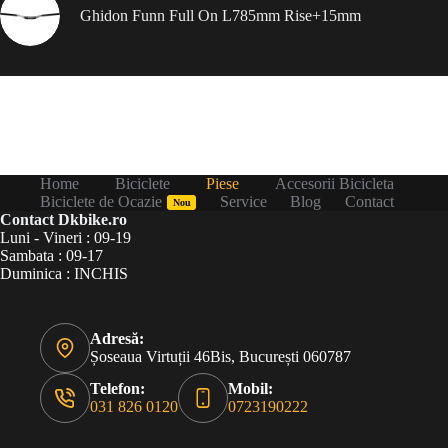
Ghidon Funn Full On L785mm Rise+15mm
Home
Biciclete
Piese
Accesorii Bicicleta
Biciclete de Ocazie
Service
Blog
Contact
Nou
Contact Dkbike.ro
Luni - Vineri : 09-19
Sambata : 09-17
Duminica : INCHIS
Adresă:
Șoseaua Virtuții 46Bis, București 060787
Telefon:
Mobil:
031 826 0120
0723190222