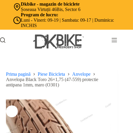
Sari
Dkbike - magazin de biciclete
la
Șoseaua Virtuții 46Bis, Sector 6
conținut
Program de lucru:
Luni - Vineri: 09-19 | Sambata: 09-17 | Duminica:
INCHIS
Prima pagină
Piese Bicicleta
Anvelope
Anvelopa Black Toro 26×1,75 (47-559) protectie
antipana 1mm, maro (O301)