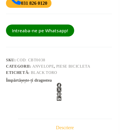
031 826 0120
Intreaba-ne pe Whatsapp!
SKU:
COD: CBT0038
CATEGORII:
ANVELOPE
,
PIESE BICICLETA
ETICHETĂ:
BLACK TORO
Împărtășește-ți dragostea
Descriere