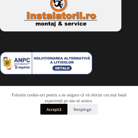
Folosim cookie-uri pentru a ne asigura că vă oferim cea mai bună
Telefon
experiență pe site-ul nostru.
Acceptă
Respinge
Whatsapp
Drepturi de autor © 2026 - Dkbike.ro
powered by
wdesigner.ro