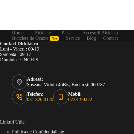
Home
Biciclete
Piese
Accesorii Bicicleta
Biciclete de Ocazie
Service
Blog
Contact
Nou
Contact Dkbike.ro
Luni - Vineri : 09-19
Sambata : 09-17
Duminica : INCHIS
Adresă:
Șoseaua Virtuții 46Bis, București 060787
Telefon:
Mobil:
031 826 0120
0723190222
Linkuri Utile
Politica de Confidentialitate