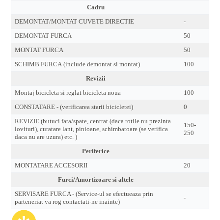
Cadru
DEMONTAT/MONTAT CUVETE DIRECTIE
-
DEMONTAT FURCA
50
MONTAT FURCA
50
SCHIMB FURCA (include demontat si montat)
100
Revizii
Montaj bicicleta si reglat bicicleta noua
100
CONSTATARE - (verificarea starii bicicletei)
0
REVIZIE (butuci fata/spate, centrat (daca rotile nu prezinta
150-
lovituri), curatare lant, pinioane, schimbatoare (se verifica
250
daca nu are uzura) etc. )
Periferice
MONTATARE ACCESORII
20
Furci/Amortizoare si altele
SERVISARE FURCA - (Service-ul se efectueaza prin
-
parteneriat va rog contactati-ne inainte)