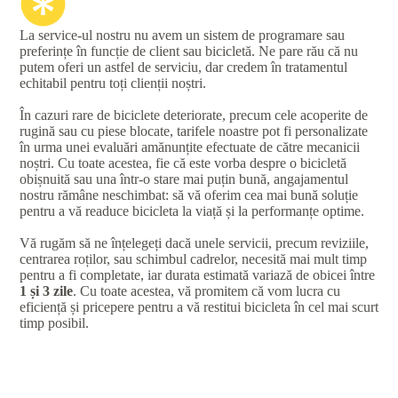
La service-ul nostru nu avem un sistem de programare sau
preferințe în funcție de client sau bicicletă. Ne pare rău că nu
putem oferi un astfel de serviciu, dar credem în tratamentul
echitabil pentru toți clienții noștri.
În cazuri rare de biciclete deteriorate, precum cele acoperite de
rugină sau cu piese blocate, tarifele noastre pot fi personalizate
în urma unei evaluări amănunțite efectuate de către mecanicii
noștri. Cu toate acestea, fie că este vorba despre o bicicletă
obișnuită sau una într-o stare mai puțin bună, angajamentul
nostru rămâne neschimbat: să vă oferim cea mai bună soluție
pentru a vă readuce bicicleta la viață și la performanțe optime.
Vă rugăm să ne înțelegeți dacă unele servicii, precum reviziile,
centrarea roților, sau schimbul cadrelor, necesită mai mult timp
pentru a fi completate, iar durata estimată variază de obicei între
1 și 3 zile
. Cu toate acestea, vă promitem că vom lucra cu
eficiență și pricepere pentru a vă restitui bicicleta în cel mai scurt
timp posibil.