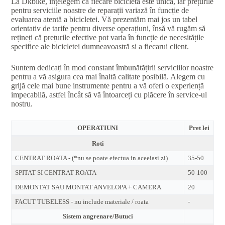
La Dkbike, înțelegem că fiecare bicicletă este unică, iar prețurile
pentru serviciile noastre de reparații variază în funcție de
evaluarea atentă a bicicletei. Vă prezentăm mai jos un tabel
orientativ de tarife pentru diverse operațiuni, însă vă rugăm să
rețineți că prețurile efective pot varia în funcție de necesitățile
specifice ale bicicletei dumneavoastră si a fiecarui client.
Suntem dedicați în mod constant îmbunătățirii serviciilor noastre
pentru a vă asigura cea mai înaltă calitate posibilă. Alegem cu
grijă cele mai bune instrumente pentru a vă oferi o experiență
impecabilă, astfel încât să vă întoarceți cu plăcere în service-ul
nostru.
OPERATIUNI
Pret lei
Roti
CENTRAT ROATA - (*nu se poate efectua in aceeiasi zi)
35-50
SPITAT SI CENTRAT ROATA
50-100
DEMONTAT SAU MONTAT ANVELOPA + CAMERA
20
FACUT TUBELESS - nu include materiale / roata
-
Sistem angrenare/Butuci