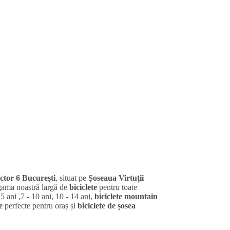
ctor 6 București
, situat pe
Șoseaua Virtuții
gama noastră largă de
biciclete
pentru toate
 5 ani ,7 - 10 ani, 10 - 14 ani,
biciclete mountain
e
perfecte pentru oraș și
biciclete de șosea