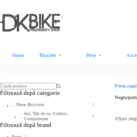
Sari
la
conținut
Home
Biciclete
Piese
Acces
Prima pagi
Niciun
Filtreazǎ dupǎ categorie
rezultat
Negru/port
Piese Bicicleta
1
Sei, Tije de sa, Coliere,
1
Afișez singu
Componente
Filtreazǎ dupǎ brand
Funn
1