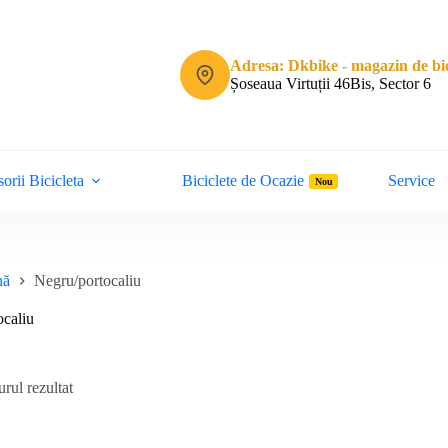
Adresa: Dkbike - magazin de bic
Șoseaua Virtuții 46Bis, Sector 6
orii Bicicleta
Biciclete de Ocazie
Service
Nou
nă
Negru/portocaliu
ocaliu
rul rezultat