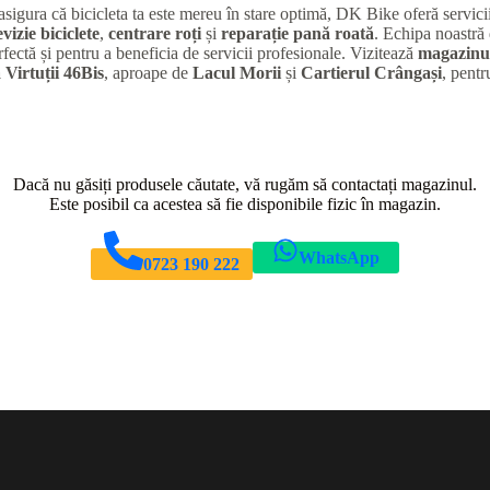
 asigura că bicicleta ta este mereu în stare optimă, DK Bike oferă servic
evizie biciclete
,
centrare roți
și
reparație pană roată
. Echipa noastră 
rfectă și pentru a beneficia de servicii profesionale. Vizitează
magazinul
 Virtuții 46Bis
, aproape de
Lacul Morii
și
Cartierul Crângași
, pentr
Dacă nu găsiți produsele căutate, vă rugăm să contactați magazinul.
Este posibil ca acestea să fie disponibile fizic în magazin.
WhatsApp
0723 190 222