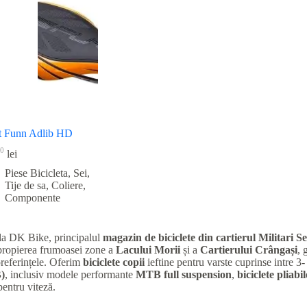
t Funn Adlib HD
0
lei
Piese Bicicleta
,
Sei,
Tije de sa, Coliere,
Componente
la DK Bike, principalul
magazin de biciclete din cartierul Militari
Se
apropierea frumoasei zone a
Lacului Morii
și a
Cartierului Crângași
, 
preferințele. Oferim
biciclete copii
ieftine pentru varste cuprinse intre 3-
)
, inclusiv modele performante
MTB full suspension
,
biciclete pliabil
entru viteză.