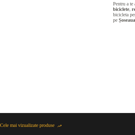
Pentru a te
biciclete
,
r
bicicleta pe
pe
Șoseaua
Cele mai vizualizate produse