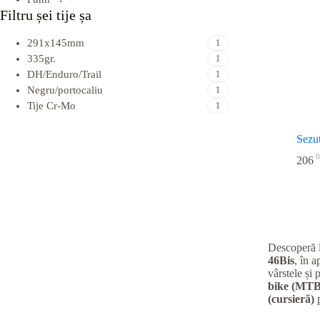
Filtru șei tije șa
291x145mm
1
335gr.
1
DH/Enduro/Trail
1
Negru/portocaliu
1
Tije Cr-Mo
1
Sezu
0
206
Descoperă 
46Bis
, în 
vârstele și 
bike (MTB
(cursieră)
p