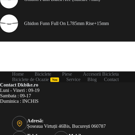
Ghidon Funn Full On L785mm Rise+15mm
Home
Biciclete
Piese
Accesorii Bicicleta
Biciclete de Ocazie
Service
Blog
Contact
Nou
Contact Dkbike.ro
Luni - Vineri : 09-19
Sambata : 09-17
Duminica : INCHIS
Adresă:
Șoseaua Virtuții 46Bis, București 060787