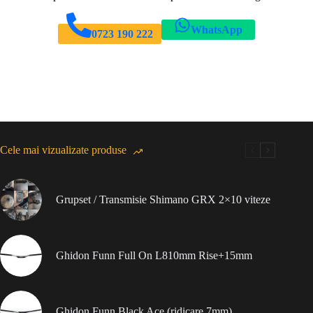
WhatsApp
0723 190 222
Cele mai vizualizate produse
Grupset / Transmisie Shimano GRX 2×10 viteze
Ghidon Funn Full On L810mm Rise+15mm
Ghidon Funn Black Ace (ridicare 7mm)