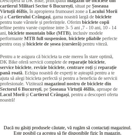
Descoperă la DK Bike, principalul
magazin de biciclete din
cartierul Militari
Sector 6 București
, situat pe
Șoseaua
Virtuții 46Bis
, în apropierea frumoasei zone a
Lacului Morii
și a
Cartierului Crângași
, gama noastră largă de
biciclete
pentru toate vârstele și preferințele. Oferim
biciclete copii
ieftine pentru varste cuprinse intre 3- 5 ani ,7 - 10 ani, 10 - 14
ani,
biciclete mountain bike (MTB)
, inclusiv modele
performante
MTB full suspension
,
biciclete pliabile
perfecte
pentru oraș și
biciclete de șosea (cursieră)
pentru viteză.
Pentru a te asigura că bicicleta ta este mereu în stare optimă,
DK Bike oferă servicii complete de
reparație biciclete
,
service biciclete
,
revizie biciclete
,
centrare roți
și
reparație
pană roată
. Echipa noastră de experți te așteaptă pentru a te
ajuta să alegi bicicleta perfectă și pentru a beneficia de servicii
profesionale. Vizitează
magazinul nostru de biciclete din
Sectorul 6 București
, pe
Șoseaua Virtuții 46Bis
, aproape de
Lacul Morii
și
Cartierul Crângași
, pentru a descoperi oferta
noastră!
Dacă nu găsiți produsele căutate, vă rugăm să contactați magazinul.
Este posibil ca acestea să fie disponibile fizic în magazin.