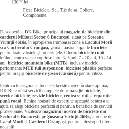
00
130
lei
Piese Bicicleta
,
Sei, Tije de sa, Coliere,
Componente
Descoperă la DK Bike, principalul
magazin de biciclete din
cartierul Militari
Sector 6 București
, situat pe
Șoseaua
Virtuții 46Bis
, în apropierea frumoasei zone a
Lacului Morii
și a
Cartierului Crângași
, gama noastră largă de
biciclete
pentru toate vârstele și preferințele. Oferim
biciclete copii
ieftine pentru varste cuprinse intre 3- 5 ani ,7 - 10 ani, 10 - 14
ani,
biciclete mountain bike (MTB)
, inclusiv modele
performante
MTB full suspension
,
biciclete pliabile
perfecte
pentru oraș și
biciclete de șosea (cursieră)
pentru viteză.
Pentru a te asigura că bicicleta ta este mereu în stare optimă,
DK Bike oferă servicii complete de
reparație biciclete
,
service biciclete
,
revizie biciclete
,
centrare roți
și
reparație
pană roată
. Echipa noastră de experți te așteaptă pentru a te
ajuta să alegi bicicleta perfectă și pentru a beneficia de servicii
profesionale. Vizitează
magazinul nostru de biciclete din
Sectorul 6 București
, pe
Șoseaua Virtuții 46Bis
, aproape de
Lacul Morii
și
Cartierul Crângași
, pentru a descoperi oferta
noastră!