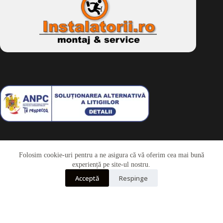
Folosim cookie-uri pentru a ne asigura că vă oferim cea mai bună
Telefon
experiență pe site-ul nostru.
Acceptă
Respinge
Whatsapp
Drepturi de autor © 2026 - Dkbike.ro
powered by
wdesigner.ro