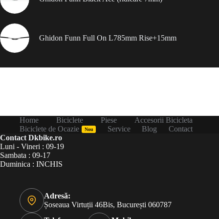
Ghidon Funn Full On L785mm Rise+15mm
Home
Biciclete
Piese
Accesorii Bicicleta
Biciclete de Ocazie
Service
Blog
Contact
Nou
Contact Dkbike.ro
Luni - Vineri : 09-19
Sambata : 09-17
Duminica : INCHIS
Adresă:
Șoseaua Virtuții 46Bis, București 060787