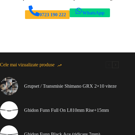
WhatsApp
0723 190 222
Cele mai vizualizate produse
Grupset / Transmisie Shimano GRX 2×10 viteze
Ghidon Funn Full On L810mm Rise+15mm
Ghidon Funn Black Ace (ridicare 7mm)