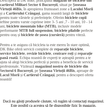
Descoperă la DK Bike, principalul
magazin de biciclete din
cartierul Militari
Sector 6 București
, situat pe
Șoseaua
Virtuții 46Bis
, în apropierea frumoasei zone a
Lacului Morii
și a
Cartierului Crângași
, gama noastră largă de
biciclete
pentru toate vârstele și preferințele. Oferim
biciclete copii
ieftine pentru varste cuprinse intre 3- 5 ani ,7 - 10 ani, 10 - 14
ani,
biciclete mountain bike (MTB)
, inclusiv modele
performante
MTB full suspension
,
biciclete pliabile
perfecte
pentru oraș și
biciclete de șosea (cursieră)
pentru viteză.
Pentru a te asigura că bicicleta ta este mereu în stare optimă,
DK Bike oferă servicii complete de
reparație biciclete
,
service biciclete
,
revizie biciclete
,
centrare roți
și
reparație
pană roată
. Echipa noastră de experți te așteaptă pentru a te
ajuta să alegi bicicleta perfectă și pentru a beneficia de servicii
profesionale. Vizitează
magazinul nostru de biciclete din
Sectorul 6 București
, pe
Șoseaua Virtuții 46Bis
, aproape de
Lacul Morii
și
Cartierul Crângași
, pentru a descoperi oferta
noastră!
Dacă nu găsiți produsele căutate, vă rugăm să contactați magazinul.
Este posibil ca acestea să fie disponibile fizic în magazin.