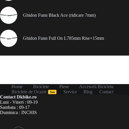
Ghidon Funn Black Ace (ridicare 7mm)
Ghidon Funn Full On L785mm Rise+15mm
Home
Biciclete
Piese
Accesorii Bicicleta
Biciclete de Ocazie
Service
Blog
Contact
Nou
Contact Dkbike.ro
Luni - Vineri : 09-19
Sambata : 09-17
Duminica : INCHIS