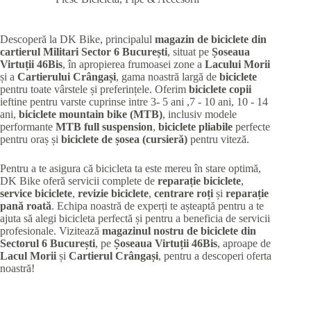
Descoperă la DK Bike, principalul
magazin de biciclete din
cartierul Militari
Sector 6 București
, situat pe
Șoseaua
Virtuții 46Bis
, în apropierea frumoasei zone a
Lacului Morii
și a
Cartierului Crângași
, gama noastră largă de
biciclete
pentru toate vârstele și preferințele. Oferim
biciclete copii
ieftine pentru varste cuprinse intre 3- 5 ani ,7 - 10 ani, 10 - 14
ani,
biciclete mountain bike (MTB)
, inclusiv modele
performante
MTB full suspension
,
biciclete pliabile
perfecte
pentru oraș și
biciclete de șosea (cursieră)
pentru viteză.
Pentru a te asigura că bicicleta ta este mereu în stare optimă,
DK Bike oferă servicii complete de
reparație biciclete
,
service biciclete
,
revizie biciclete
,
centrare roți
și
reparație
pană roată
. Echipa noastră de experți te așteaptă pentru a te
ajuta să alegi bicicleta perfectă și pentru a beneficia de servicii
profesionale. Vizitează
magazinul nostru de biciclete din
Sectorul 6 București
, pe
Șoseaua Virtuții 46Bis
, aproape de
Lacul Morii
și
Cartierul Crângași
, pentru a descoperi oferta
noastră!