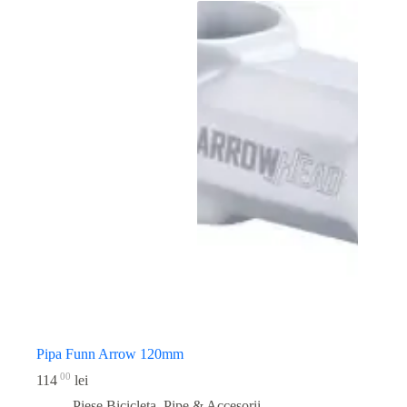
Pipa Funn Arrow 120mm
00
114
lei
Piese Bicicleta
,
Pipe & Accesorii