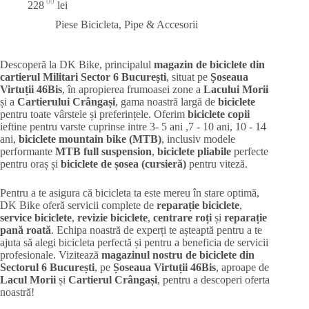
00
228
lei
Piese Bicicleta
,
Pipe & Accesorii
Descoperă la DK Bike, principalul
magazin de biciclete din
cartierul Militari
Sector 6 București
, situat pe
Șoseaua
Virtuții 46Bis
, în apropierea frumoasei zone a
Lacului Morii
și a
Cartierului Crângași
, gama noastră largă de
biciclete
pentru toate vârstele și preferințele. Oferim
biciclete copii
ieftine pentru varste cuprinse intre 3- 5 ani ,7 - 10 ani, 10 - 14
ani,
biciclete mountain bike (MTB)
, inclusiv modele
performante
MTB full suspension
,
biciclete pliabile
perfecte
pentru oraș și
biciclete de șosea (cursieră)
pentru viteză.
Pentru a te asigura că bicicleta ta este mereu în stare optimă,
DK Bike oferă servicii complete de
reparație biciclete
,
service biciclete
,
revizie biciclete
,
centrare roți
și
reparație
pană roată
. Echipa noastră de experți te așteaptă pentru a te
ajuta să alegi bicicleta perfectă și pentru a beneficia de servicii
profesionale. Vizitează
magazinul nostru de biciclete din
Sectorul 6 București
, pe
Șoseaua Virtuții 46Bis
, aproape de
Lacul Morii
și
Cartierul Crângași
, pentru a descoperi oferta
noastră!