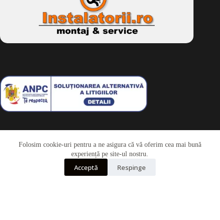
Folosim cookie-uri pentru a ne asigura că vă oferim cea mai bună
Telefon
experiență pe site-ul nostru.
Acceptă
Respinge
Whatsapp
Drepturi de autor © 2026 - Dkbike.ro
powered by
wdesigner.ro