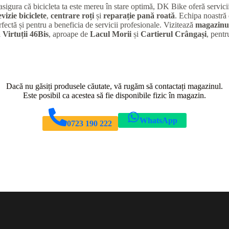
 asigura că bicicleta ta este mereu în stare optimă, DK Bike oferă servic
evizie biciclete
,
centrare roți
și
reparație pană roată
. Echipa noastră 
rfectă și pentru a beneficia de servicii profesionale. Vizitează
magazinul
 Virtuții 46Bis
, aproape de
Lacul Morii
și
Cartierul Crângași
, pentr
Dacă nu găsiți produsele căutate, vă rugăm să contactați magazinul.
Este posibil ca acestea să fie disponibile fizic în magazin.
WhatsApp
0723 190 222