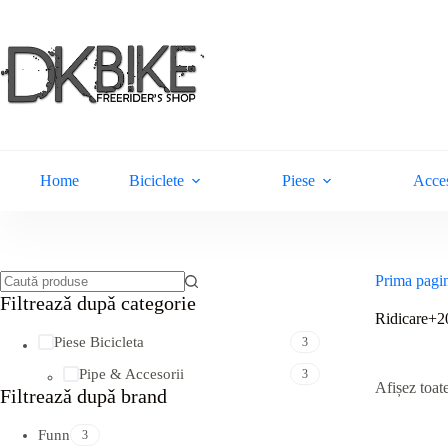
Sari
la
conținut
Home
Biciclete
Piese
Acces
Prima pagi
Niciun
Filtreazǎ dupǎ categorie
rezultat
Ridicare+2
Piese Bicicleta
3
Pipe & Accesorii
3
Afișez toate
Filtreazǎ dupǎ brand
Funn
3