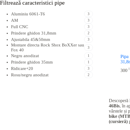
Filtreazǎ caracteristici pipe
Aluminiu 6061-T6
3
AM
3
Full CNC
3
Prindere ghidon 31,8mm
2
Ajustabila 45&50mm
3
Montare directa Rock Shox BoXXer sau
3
Fox 40
Negru anodizat
1
Pipa
31,8
Prindere ghidon 35mm
1
Ridicare+20
3
0
300
Rosu/negru anodizat
2
Descoperă 
46Bis
, în 
vârstele și 
bike (MTB
(cursieră)
p