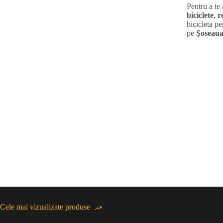
Pentru a te
biciclete
,
r
bicicleta pe
pe
Șoseaua
Cele mai vizualizate produse