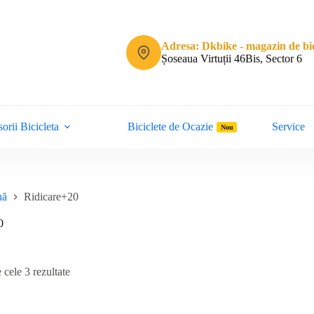
Adresa: Dkbike - magazin de bic
Șoseaua Virtuții 46Bis, Sector 6
orii Bicicleta
Biciclete de Ocazie
Service
Nou
nă
Ridicare+20
0
Sortat
 cele 3 rezultate
după
cele
mai