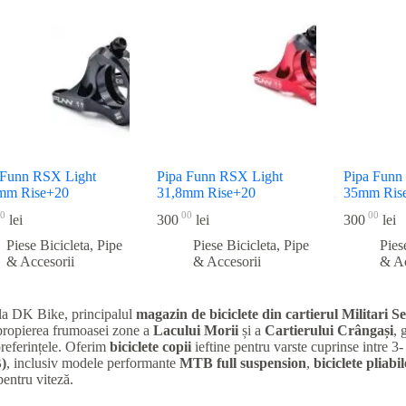
recente
 Funn RSX Light
Pipa Funn RSX Light
Pipa Funn
mm Rise+20
31,8mm Rise+20
35mm Ris
0
00
00
lei
300
lei
300
lei
Piese Bicicleta
,
Pipe
Piese Bicicleta
,
Pipe
Pies
& Accesorii
& Accesorii
& Ac
la DK Bike, principalul
magazin de biciclete din cartierul Militari
Se
apropierea frumoasei zone a
Lacului Morii
și a
Cartierului Crângași
, 
preferințele. Oferim
biciclete copii
ieftine pentru varste cuprinse intre 3-
)
, inclusiv modele performante
MTB full suspension
,
biciclete pliabil
entru viteză.