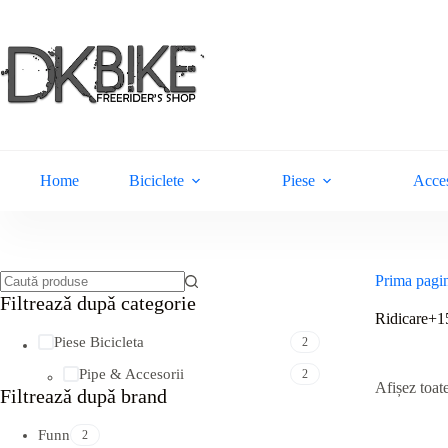
Sari
la
conținut
Home
Biciclete
Piese
Acces
Prima pagi
Niciun
Filtreazǎ dupǎ categorie
rezultat
Ridicare+1
Piese Bicicleta
2
Pipe & Accesorii
2
Afișez toate
Filtreazǎ dupǎ brand
Funn
2