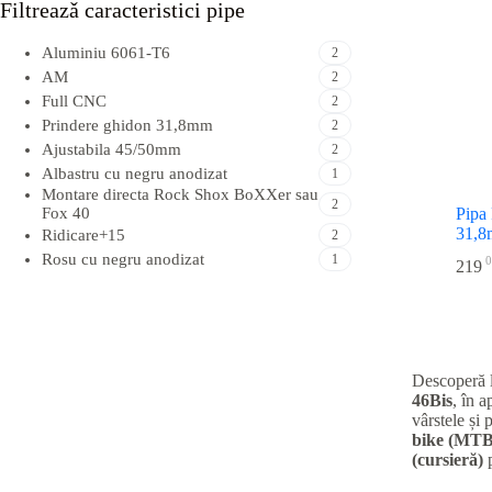
Filtreazǎ caracteristici pipe
Aluminiu 6061-T6
2
AM
2
Full CNC
2
Prindere ghidon 31,8mm
2
Ajustabila 45/50mm
2
Albastru cu negru anodizat
1
Montare directa Rock Shox BoXXer sau
2
Fox 40
Pipa
31,8
Ridicare+15
2
Rosu cu negru anodizat
1
0
219
Descoperă 
46Bis
, în 
vârstele și 
bike (MTB
(cursieră)
p