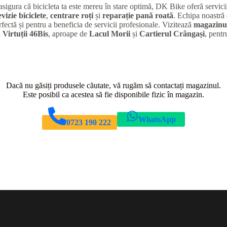
 asigura că bicicleta ta este mereu în stare optimă, DK Bike oferă servic
evizie biciclete
,
centrare roți
și
reparație pană roată
. Echipa noastră 
rfectă și pentru a beneficia de servicii profesionale. Vizitează
magazinul
 Virtuții 46Bis
, aproape de
Lacul Morii
și
Cartierul Crângași
, pentr
Dacă nu găsiți produsele căutate, vă rugăm să contactați magazinul.
Este posibil ca acestea să fie disponibile fizic în magazin.
WhatsApp
0723 190 222