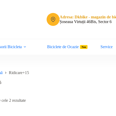
Adresa: Dkbike - magazin de bic
Șoseaua Virtuții 46Bis, Sector 6
orii Bicicleta
Biciclete de Ocazie
Service
Nou
nă
Ridicare+15
5
Sortat
 cele 2 rezultate
după
cele
mai