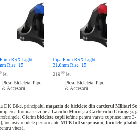
recente
 Funn RSX Light
Pipa Funn RSX Light
mm Rise+15
31,8mm Rise+15
0
00
lei
219
lei
Piese Bicicleta
,
Pipe
Piese Bicicleta
,
Pipe
& Accesorii
& Accesorii
la DK Bike, principalul
magazin de biciclete din cartierul Militari
Se
apropierea frumoasei zone a
Lacului Morii
și a
Cartierului Crângași
, 
preferințele. Oferim
biciclete copii
ieftine pentru varste cuprinse intre 3-
)
, inclusiv modele performante
MTB full suspension
,
biciclete pliabil
entru viteză.