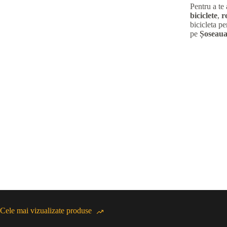
Pentru a te
biciclete
,
r
bicicleta pe
pe
Șoseaua
Cele mai vizualizate produse