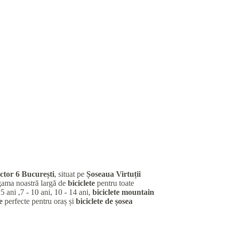
ctor 6 București
, situat pe
Șoseaua Virtuții
gama noastră largă de
biciclete
pentru toate
 5 ani ,7 - 10 ani, 10 - 14 ani,
biciclete mountain
e
perfecte pentru oraș și
biciclete de șosea