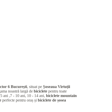
ctor 6 București
, situat pe
Șoseaua Virtuții
gama noastră largă de
biciclete
pentru toate
 5 ani ,7 - 10 ani, 10 - 14 ani,
biciclete mountain
e
perfecte pentru oraș și
biciclete de șosea