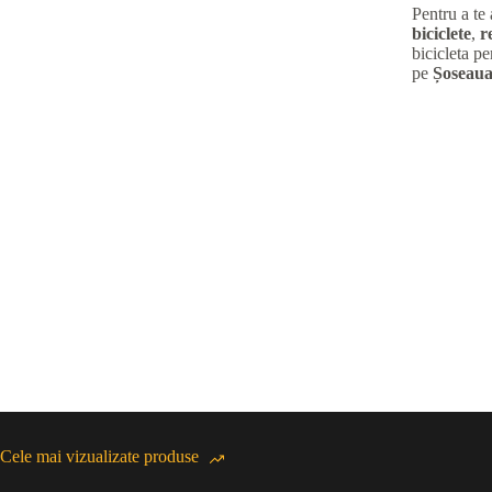
Pentru a te
biciclete
,
r
bicicleta pe
pe
Șoseaua
Cele mai vizualizate produse