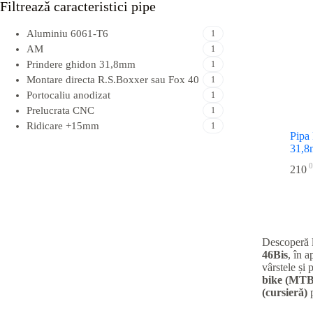
Filtreazǎ caracteristici pipe
Aluminiu 6061-T6
1
AM
1
Prindere ghidon 31,8mm
1
Montare directa R.S.Boxxer sau Fox 40
1
Portocaliu anodizat
1
Prelucrata CNC
1
Ridicare +15mm
1
Pipa
31,8
0
210
Descoperă 
46Bis
, în 
vârstele și 
bike (MTB
(cursieră)
p