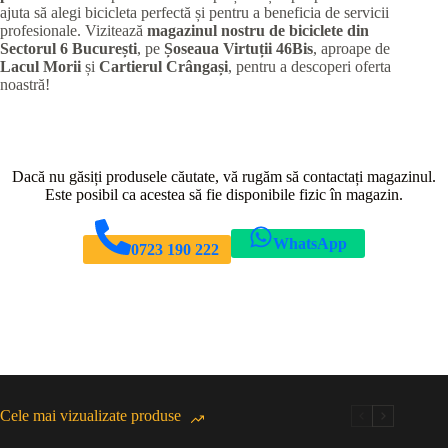
ajuta să alegi bicicleta perfectă și pentru a beneficia de servicii
profesionale. Vizitează
magazinul nostru de biciclete din
Sectorul 6 București
, pe
Șoseaua Virtuții 46Bis
, aproape de
Lacul Morii
și
Cartierul Crângași
, pentru a descoperi oferta
noastră!
Dacă nu găsiți produsele căutate, vă rugăm să contactați magazinul.
Este posibil ca acestea să fie disponibile fizic în magazin.
WhatsApp
0723 190 222
Cele mai vizualizate produse