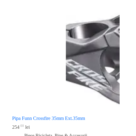
Pipa Funn Crossfire 35mm Ext.35mm
00
254
lei
Piese Bicicleta
,
Pipe & Accesorii