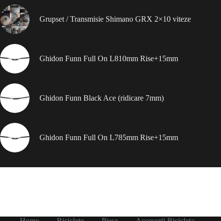
Grupset / Transmisie Shimano GRX 2×10 viteze
Ghidon Funn Full On L810mm Rise+15mm
Ghidon Funn Black Ace (ridicare 7mm)
Ghidon Funn Full On L785mm Rise+15mm
Home
Biciclete
Piese
Accesorii Bicicleta