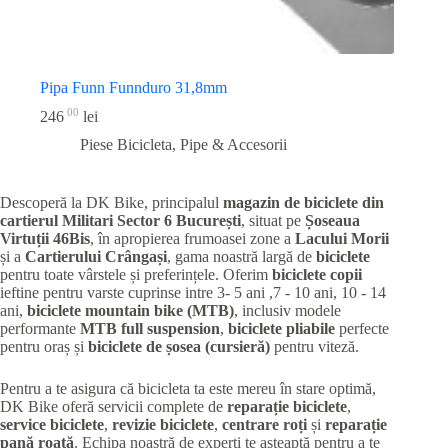
Pipa Funn Funnduro 31,8mm
00
246
lei
Piese Bicicleta
,
Pipe & Accesorii
Descoperă la DK Bike, principalul
magazin de biciclete din
cartierul Militari
Sector 6 București
, situat pe
Șoseaua
Virtuții 46Bis
, în apropierea frumoasei zone a
Lacului Morii
și a
Cartierului Crângași
, gama noastră largă de
biciclete
pentru toate vârstele și preferințele. Oferim
biciclete copii
ieftine pentru varste cuprinse intre 3- 5 ani ,7 - 10 ani, 10 - 14
ani,
biciclete mountain bike (MTB)
, inclusiv modele
performante
MTB full suspension
,
biciclete pliabile
perfecte
pentru oraș și
biciclete de șosea (cursieră)
pentru viteză.
Pentru a te asigura că bicicleta ta este mereu în stare optimă,
DK Bike oferă servicii complete de
reparație biciclete
,
service biciclete
,
revizie biciclete
,
centrare roți
și
reparație
pană roată
. Echipa noastră de experți te așteaptă pentru a te