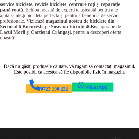
service biciclete
,
revizie biciclete
,
centrare roți
și
reparație
pană roată
. Echipa noastră de experți te așteaptă pentru a te
ajuta să alegi bicicleta perfectă și pentru a beneficia de servicii
profesionale. Vizitează
magazinul nostru de biciclete din
Sectorul 6 București
, pe
Șoseaua Virtuții 46Bis
, aproape de
Lacul Morii
și
Cartierul Crângași
, pentru a descoperi oferta
noastră!
Dacă nu găsiți produsele căutate, vă rugăm să contactați magazinul.
Este posibil ca acestea să fie disponibile fizic în magazin.
WhatsApp
0723 190 222