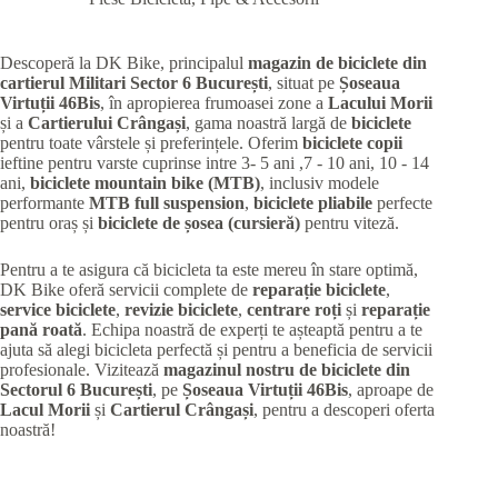
Descoperă la DK Bike, principalul
magazin de biciclete din
cartierul Militari
Sector 6 București
, situat pe
Șoseaua
Virtuții 46Bis
, în apropierea frumoasei zone a
Lacului Morii
și a
Cartierului Crângași
, gama noastră largă de
biciclete
pentru toate vârstele și preferințele. Oferim
biciclete copii
ieftine pentru varste cuprinse intre 3- 5 ani ,7 - 10 ani, 10 - 14
ani,
biciclete mountain bike (MTB)
, inclusiv modele
performante
MTB full suspension
,
biciclete pliabile
perfecte
pentru oraș și
biciclete de șosea (cursieră)
pentru viteză.
Pentru a te asigura că bicicleta ta este mereu în stare optimă,
DK Bike oferă servicii complete de
reparație biciclete
,
service biciclete
,
revizie biciclete
,
centrare roți
și
reparație
pană roată
. Echipa noastră de experți te așteaptă pentru a te
ajuta să alegi bicicleta perfectă și pentru a beneficia de servicii
profesionale. Vizitează
magazinul nostru de biciclete din
Sectorul 6 București
, pe
Șoseaua Virtuții 46Bis
, aproape de
Lacul Morii
și
Cartierul Crângași
, pentru a descoperi oferta
noastră!