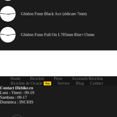
Ghidon Funn Black Ace (ridicare 7mm)
Ghidon Funn Full On L785mm Rise+15mm
Home
Biciclete
Piese
Accesorii Bicicleta
Biciclete de Ocazie
Service
Blog
Contact
Nou
Contact Dkbike.ro
Luni - Vineri : 09-19
Sambata : 09-17
Duminica : INCHIS