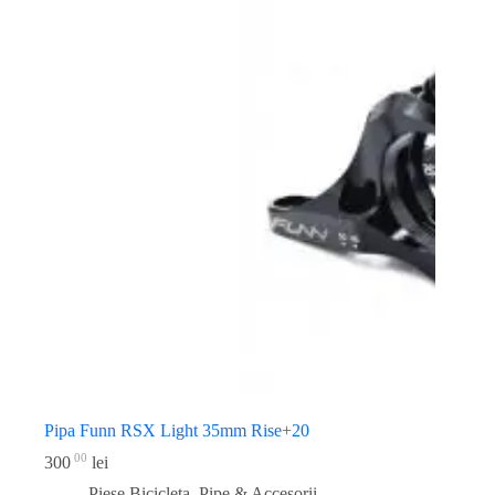
Pipa Funn RSX Light 35mm Rise+20
00
300
lei
Piese Bicicleta
,
Pipe & Accesorii