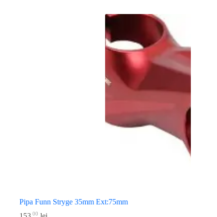
Pipa Funn Stryge 35mm Ext:75mm
00
153
lei