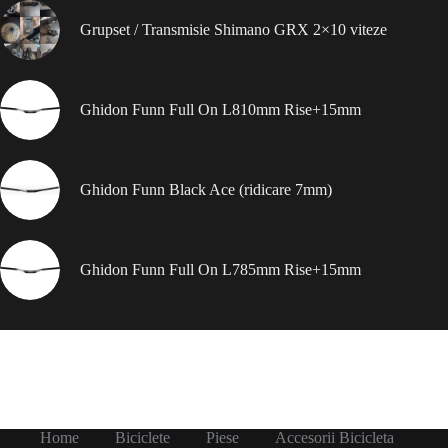
Grupset / Transmisie Shimano GRX 2×10 viteze
Ghidon Funn Full On L810mm Rise+15mm
Ghidon Funn Black Ace (ridicare 7mm)
Ghidon Funn Full On L785mm Rise+15mm
Home
Biciclete
Piese
Accesorii Bicicleta