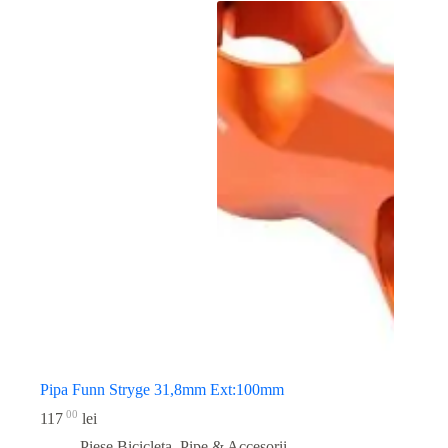
Pipa Funn Stryge 31,8mm Ext:100mm
00
117
lei
Piese Bicicleta
,
Pipe & Accesorii