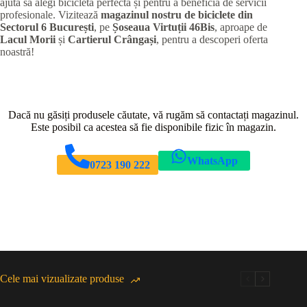
ajuta să alegi bicicleta perfectă și pentru a beneficia de servicii
profesionale. Vizitează
magazinul nostru de biciclete din
Sectorul 6 București
, pe
Șoseaua Virtuții 46Bis
, aproape de
Lacul Morii
și
Cartierul Crângași
, pentru a descoperi oferta
noastră!
Dacă nu găsiți produsele căutate, vă rugăm să contactați magazinul.
Este posibil ca acestea să fie disponibile fizic în magazin.
WhatsApp
0723 190 222
Cele mai vizualizate produse