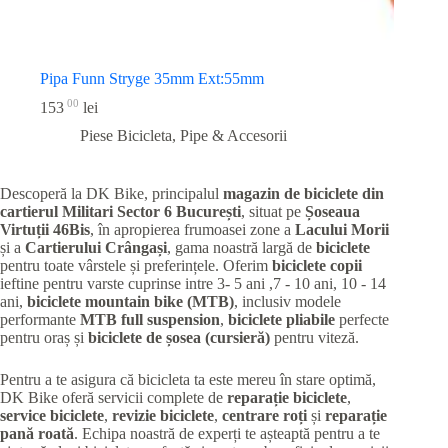
Pipa Funn Stryge 35mm Ext:55mm
00
153
lei
Piese Bicicleta
,
Pipe & Accesorii
Descoperă la DK Bike, principalul
magazin de biciclete din
cartierul Militari
Sector 6 București
, situat pe
Șoseaua
Virtuții 46Bis
, în apropierea frumoasei zone a
Lacului Morii
și a
Cartierului Crângași
, gama noastră largă de
biciclete
pentru toate vârstele și preferințele. Oferim
biciclete copii
ieftine pentru varste cuprinse intre 3- 5 ani ,7 - 10 ani, 10 - 14
ani,
biciclete mountain bike (MTB)
, inclusiv modele
performante
MTB full suspension
,
biciclete pliabile
perfecte
pentru oraș și
biciclete de șosea (cursieră)
pentru viteză.
Pentru a te asigura că bicicleta ta este mereu în stare optimă,
DK Bike oferă servicii complete de
reparație biciclete
,
service biciclete
,
revizie biciclete
,
centrare roți
și
reparație
pană roată
. Echipa noastră de experți te așteaptă pentru a te