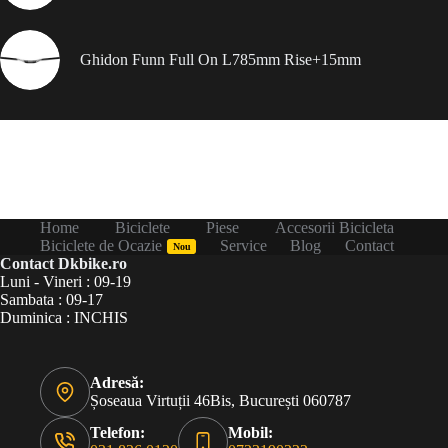
Ghidon Funn Full On L785mm Rise+15mm
Home
Biciclete
Piese
Accesorii Bicicleta
Biciclete de Ocazie
Service
Blog
Contact
Nou
Contact Dkbike.ro
Luni - Vineri : 09-19
Sambata : 09-17
Duminica : INCHIS
Adresă:
Șoseaua Virtuții 46Bis, București 060787
Telefon:
Mobil: