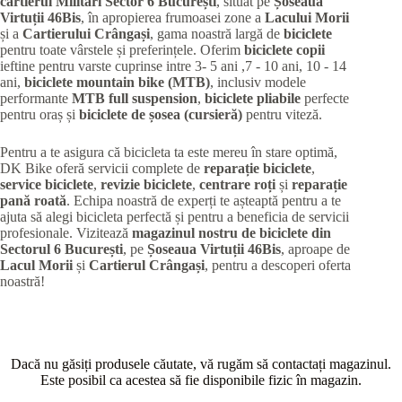
cartierul Militari
Sector 6 București
, situat pe
Șoseaua
Virtuții 46Bis
, în apropierea frumoasei zone a
Lacului Morii
și a
Cartierului Crângași
, gama noastră largă de
biciclete
pentru toate vârstele și preferințele. Oferim
biciclete copii
ieftine pentru varste cuprinse intre 3- 5 ani ,7 - 10 ani, 10 - 14
ani,
biciclete mountain bike (MTB)
, inclusiv modele
performante
MTB full suspension
,
biciclete pliabile
perfecte
pentru oraș și
biciclete de șosea (cursieră)
pentru viteză.
Pentru a te asigura că bicicleta ta este mereu în stare optimă,
DK Bike oferă servicii complete de
reparație biciclete
,
service biciclete
,
revizie biciclete
,
centrare roți
și
reparație
pană roată
. Echipa noastră de experți te așteaptă pentru a te
ajuta să alegi bicicleta perfectă și pentru a beneficia de servicii
profesionale. Vizitează
magazinul nostru de biciclete din
Sectorul 6 București
, pe
Șoseaua Virtuții 46Bis
, aproape de
Lacul Morii
și
Cartierul Crângași
, pentru a descoperi oferta
noastră!
Dacă nu găsiți produsele căutate, vă rugăm să contactați magazinul.
Este posibil ca acestea să fie disponibile fizic în magazin.