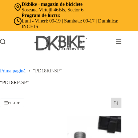
Sari
Dkbike - magazin de biciclete
la
Șoseaua Virtuții 46Bis, Sector 6
conținut
Program de lucru:
Luni - Vineri: 09-19 | Sambata: 09-17 | Duminica:
INCHIS
Prima pagină
"PD18RP-SP"
"PD18RP-SP"
FILTRE