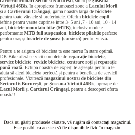
cartierul Militari
Sector 6 București
, situat pe
Șoseaua
Virtuții 46Bis
, în apropierea frumoasei zone a
Lacului Morii
și a
Cartierului Crângași
, gama noastră largă de
biciclete
pentru toate vârstele și preferințele. Oferim
biciclete copii
ieftine pentru varste cuprinse intre 3- 5 ani ,7 - 10 ani, 10 - 14
ani,
biciclete mountain bike (MTB)
, inclusiv modele
performante
MTB full suspension
,
biciclete pliabile
perfecte
pentru oraș și
biciclete de șosea (cursieră)
pentru viteză.
Pentru a te asigura că bicicleta ta este mereu în stare optimă,
DK Bike oferă servicii complete de
reparație biciclete
,
service biciclete
,
revizie biciclete
,
centrare roți
și
reparație
pană roată
. Echipa noastră de experți te așteaptă pentru a te
ajuta să alegi bicicleta perfectă și pentru a beneficia de servicii
profesionale. Vizitează
magazinul nostru de biciclete din
Sectorul 6 București
, pe
Șoseaua Virtuții 46Bis
, aproape de
Lacul Morii
și
Cartierul Crângași
, pentru a descoperi oferta
noastră!
Dacă nu găsiți produsele căutate, vă rugăm să contactați magazinul.
Este posibil ca acestea să fie disponibile fizic în magazin.