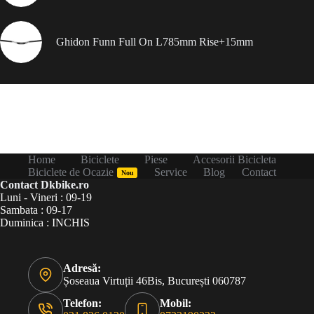
Ghidon Funn Full On L785mm Rise+15mm
Home
Biciclete
Piese
Accesorii Bicicleta
Biciclete de Ocazie
Service
Blog
Contact
Nou
Contact Dkbike.ro
Luni - Vineri : 09-19
Sambata : 09-17
Duminica : INCHIS
Adresă:
Șoseaua Virtuții 46Bis, București 060787
Telefon:
Mobil: