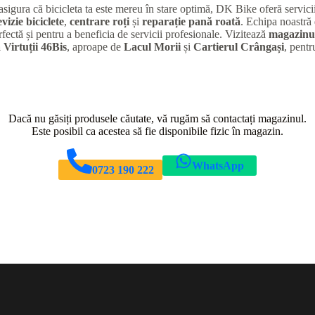
 asigura că bicicleta ta este mereu în stare optimă, DK Bike oferă servic
evizie biciclete
,
centrare roți
și
reparație pană roată
. Echipa noastră 
rfectă și pentru a beneficia de servicii profesionale. Vizitează
magazinul
 Virtuții 46Bis
, aproape de
Lacul Morii
și
Cartierul Crângași
, pentr
Dacă nu găsiți produsele căutate, vă rugăm să contactați magazinul.
Este posibil ca acestea să fie disponibile fizic în magazin.
WhatsApp
0723 190 222