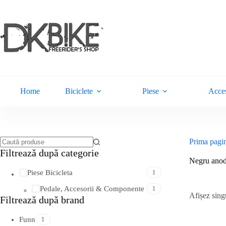
Sari
la
conținut
Home
Biciclete
Piese
Acces
Prima pagi
Niciun
Filtreazǎ dupǎ categorie
rezultat
Negru anodi
Piese Bicicleta
1
Pedale, Accesorii & Componente
1
Afișez singu
Filtreazǎ dupǎ brand
Funn
1