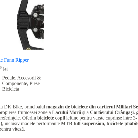
le Funn Ripper
0
lei
Pedale, Accesorii &
Componente
,
Piese
Bicicleta
la DK Bike, principalul
magazin de biciclete din cartierul Militari
Se
apropierea frumoasei zone a
Lacului Morii
și a
Cartierului Crângași
, 
preferințele. Oferim
biciclete copii
ieftine pentru varste cuprinse intre 3-
)
, inclusiv modele performante
MTB full suspension
,
biciclete pliabil
entru viteză.