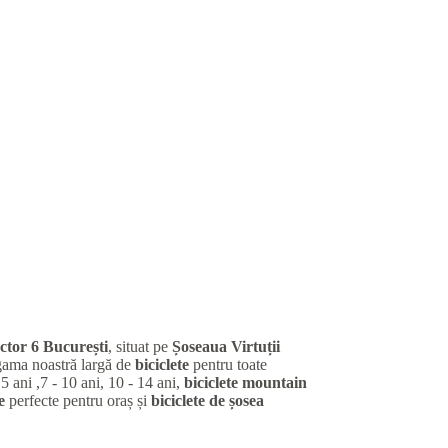
ctor 6 București
, situat pe
Șoseaua Virtuții
gama noastră largă de
biciclete
pentru toate
 5 ani ,7 - 10 ani, 10 - 14 ani,
biciclete mountain
e
perfecte pentru oraș și
biciclete de șosea