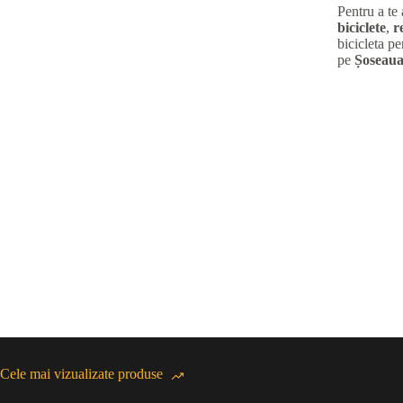
Pentru a te
biciclete
,
r
bicicleta pe
pe
Șoseaua
Cele mai vizualizate produse