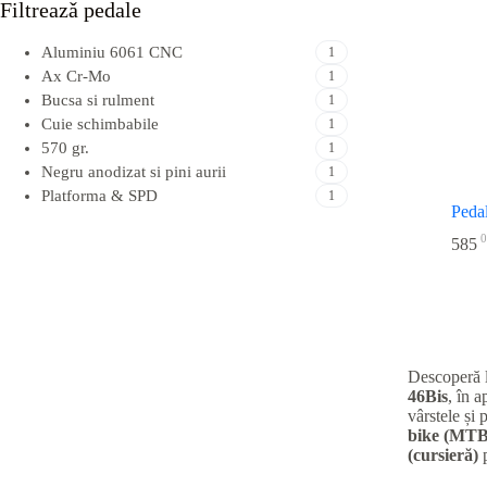
Filtreazǎ pedale
Aluminiu 6061 CNC
1
Ax Cr-Mo
1
Bucsa si rulment
1
Cuie schimbabile
1
570 gr.
1
Negru anodizat si pini aurii
1
Platforma & SPD
1
Peda
0
585
Descoperă 
46Bis
, în 
vârstele și 
bike (MTB
(cursieră)
p