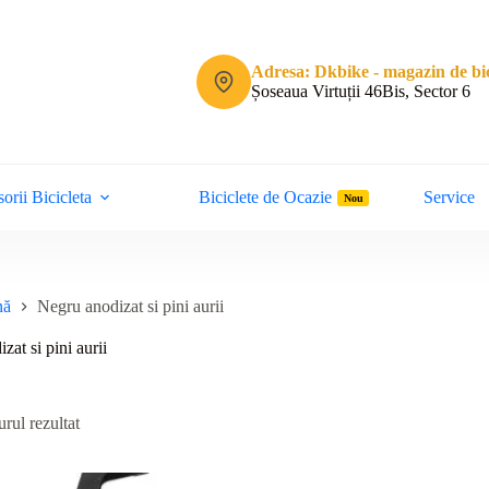
Adresa: Dkbike - magazin de bic
Șoseaua Virtuții 46Bis, Sector 6
orii Bicicleta
Biciclete de Ocazie
Service
Nou
nă
Negru anodizat si pini aurii
zat si pini aurii
rul rezultat