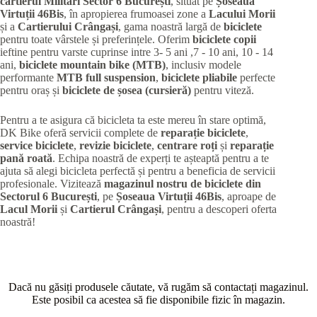
cartierul Militari
Sector 6 București
, situat pe
Șoseaua
Virtuții 46Bis
, în apropierea frumoasei zone a
Lacului Morii
și a
Cartierului Crângași
, gama noastră largă de
biciclete
pentru toate vârstele și preferințele. Oferim
biciclete copii
ieftine pentru varste cuprinse intre 3- 5 ani ,7 - 10 ani, 10 - 14
ani,
biciclete mountain bike (MTB)
, inclusiv modele
performante
MTB full suspension
,
biciclete pliabile
perfecte
pentru oraș și
biciclete de șosea (cursieră)
pentru viteză.
Pentru a te asigura că bicicleta ta este mereu în stare optimă,
DK Bike oferă servicii complete de
reparație biciclete
,
service biciclete
,
revizie biciclete
,
centrare roți
și
reparație
pană roată
. Echipa noastră de experți te așteaptă pentru a te
ajuta să alegi bicicleta perfectă și pentru a beneficia de servicii
profesionale. Vizitează
magazinul nostru de biciclete din
Sectorul 6 București
, pe
Șoseaua Virtuții 46Bis
, aproape de
Lacul Morii
și
Cartierul Crângași
, pentru a descoperi oferta
noastră!
Dacă nu găsiți produsele căutate, vă rugăm să contactați magazinul.
Este posibil ca acestea să fie disponibile fizic în magazin.