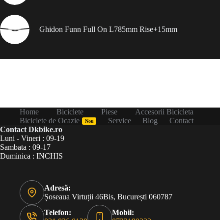
Ghidon Funn Full On L785mm Rise+15mm
Home
Biciclete
Piese
Accesorii Bicicleta
Biciclete de Ocazie
Service
Blog
Contact
Nou
Contact Dkbike.ro
Luni - Vineri : 09-19
Sambata : 09-17
Duminica : INCHIS
Adresă:
Șoseaua Virtuții 46Bis, București 060787
Telefon:
Mobil: