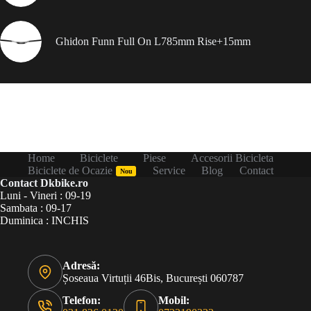
Ghidon Funn Full On L785mm Rise+15mm
Home
Biciclete
Piese
Accesorii Bicicleta
Biciclete de Ocazie
Service
Blog
Contact
Nou
Contact Dkbike.ro
Luni - Vineri : 09-19
Sambata : 09-17
Duminica : INCHIS
Adresă:
Șoseaua Virtuții 46Bis, București 060787
Telefon:
Mobil: