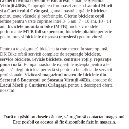
cartierul Militari
Sector 6 București
, situat pe
Șoseaua
Virtuții 46Bis
, în apropierea frumoasei zone a
Lacului Morii
și a
Cartierului Crângași
, gama noastră largă de
biciclete
pentru toate vârstele și preferințele. Oferim
biciclete copii
ieftine pentru varste cuprinse intre 3- 5 ani ,7 - 10 ani, 10 - 14
ani,
biciclete mountain bike (MTB)
, inclusiv modele
performante
MTB full suspension
,
biciclete pliabile
perfecte
pentru oraș și
biciclete de șosea (cursieră)
pentru viteză.
Pentru a te asigura că bicicleta ta este mereu în stare optimă,
DK Bike oferă servicii complete de
reparație biciclete
,
service biciclete
,
revizie biciclete
,
centrare roți
și
reparație
pană roată
. Echipa noastră de experți te așteaptă pentru a te
ajuta să alegi bicicleta perfectă și pentru a beneficia de servicii
profesionale. Vizitează
magazinul nostru de biciclete din
Sectorul 6 București
, pe
Șoseaua Virtuții 46Bis
, aproape de
Lacul Morii
și
Cartierul Crângași
, pentru a descoperi oferta
noastră!
Dacă nu găsiți produsele căutate, vă rugăm să contactați magazinul.
Este posibil ca acestea să fie disponibile fizic în magazin.