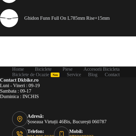
Ghidon Funn Full On L785mm Rise+15mm
Home
Biciclete
Piese
Accesorii Bicicleta
Biciclete de Ocazie
Service
Blog
Contact
Nou
Contact Dkbike.ro
Luni - Vineri : 09-19
Sambata : 09-17
Duminica : INCHIS
Adresă:
Șoseaua Virtuții 46Bis, București 060787
Telefon:
Mobil: