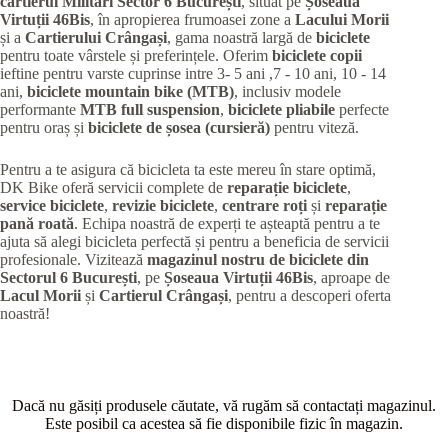
cartierul Militari
Sector 6 București
, situat pe
Șoseaua
Virtuții 46Bis
, în apropierea frumoasei zone a
Lacului Morii
și a
Cartierului Crângași
, gama noastră largă de
biciclete
pentru toate vârstele și preferințele. Oferim
biciclete copii
ieftine pentru varste cuprinse intre 3- 5 ani ,7 - 10 ani, 10 - 14
ani,
biciclete mountain bike (MTB)
, inclusiv modele
performante
MTB full suspension
,
biciclete pliabile
perfecte
pentru oraș și
biciclete de șosea (cursieră)
pentru viteză.
Pentru a te asigura că bicicleta ta este mereu în stare optimă,
DK Bike oferă servicii complete de
reparație biciclete
,
service biciclete
,
revizie biciclete
,
centrare roți
și
reparație
pană roată
. Echipa noastră de experți te așteaptă pentru a te
ajuta să alegi bicicleta perfectă și pentru a beneficia de servicii
profesionale. Vizitează
magazinul nostru de biciclete din
Sectorul 6 București
, pe
Șoseaua Virtuții 46Bis
, aproape de
Lacul Morii
și
Cartierul Crângași
, pentru a descoperi oferta
noastră!
Dacă nu găsiți produsele căutate, vă rugăm să contactați magazinul.
Este posibil ca acestea să fie disponibile fizic în magazin.