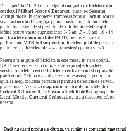
Descoperă la DK Bike, principalul
magazin de biciclete din
cartierul Militari
Sector 6 București
, situat pe
Șoseaua
Virtuții 46Bis
, în apropierea frumoasei zone a
Lacului Morii
și a
Cartierului Crângași
, gama noastră largă de
biciclete
pentru toate vârstele și preferințele. Oferim
biciclete copii
ieftine pentru varste cuprinse intre 3- 5 ani ,7 - 10 ani, 10 - 14
ani,
biciclete mountain bike (MTB)
, inclusiv modele
performante
MTB full suspension
,
biciclete pliabile
perfecte
pentru oraș și
biciclete de șosea (cursieră)
pentru viteză.
Pentru a te asigura că bicicleta ta este mereu în stare optimă,
DK Bike oferă servicii complete de
reparație biciclete
,
service biciclete
,
revizie biciclete
,
centrare roți
și
reparație
pană roată
. Echipa noastră de experți te așteaptă pentru a te
ajuta să alegi bicicleta perfectă și pentru a beneficia de servicii
profesionale. Vizitează
magazinul nostru de biciclete din
Sectorul 6 București
, pe
Șoseaua Virtuții 46Bis
, aproape de
Lacul Morii
și
Cartierul Crângași
, pentru a descoperi oferta
noastră!
Dacă nu găsiți produsele căutate, vă rugăm să contactați magazinul.