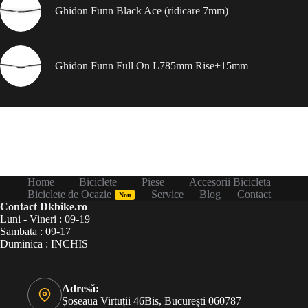
Ghidon Funn Black Ace (ridicare 7mm)
Ghidon Funn Full On L785mm Rise+15mm
Home
Biciclete
Piese
Accesorii Bicicleta
Biciclete de Ocazie
Service
Blog
Contact
Nou
Contact Dkbike.ro
Luni - Vineri : 09-19
Sambata : 09-17
Duminica : INCHIS
Adresă:
Șoseaua Virtuții 46Bis, București 060787