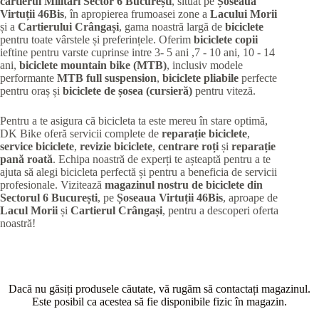
cartierul Militari
Sector 6 București
, situat pe
Șoseaua
Virtuții 46Bis
, în apropierea frumoasei zone a
Lacului Morii
și a
Cartierului Crângași
, gama noastră largă de
biciclete
pentru toate vârstele și preferințele. Oferim
biciclete copii
ieftine pentru varste cuprinse intre 3- 5 ani ,7 - 10 ani, 10 - 14
ani,
biciclete mountain bike (MTB)
, inclusiv modele
performante
MTB full suspension
,
biciclete pliabile
perfecte
pentru oraș și
biciclete de șosea (cursieră)
pentru viteză.
Pentru a te asigura că bicicleta ta este mereu în stare optimă,
DK Bike oferă servicii complete de
reparație biciclete
,
service biciclete
,
revizie biciclete
,
centrare roți
și
reparație
pană roată
. Echipa noastră de experți te așteaptă pentru a te
ajuta să alegi bicicleta perfectă și pentru a beneficia de servicii
profesionale. Vizitează
magazinul nostru de biciclete din
Sectorul 6 București
, pe
Șoseaua Virtuții 46Bis
, aproape de
Lacul Morii
și
Cartierul Crângași
, pentru a descoperi oferta
noastră!
Dacă nu găsiți produsele căutate, vă rugăm să contactați magazinul.
Este posibil ca acestea să fie disponibile fizic în magazin.