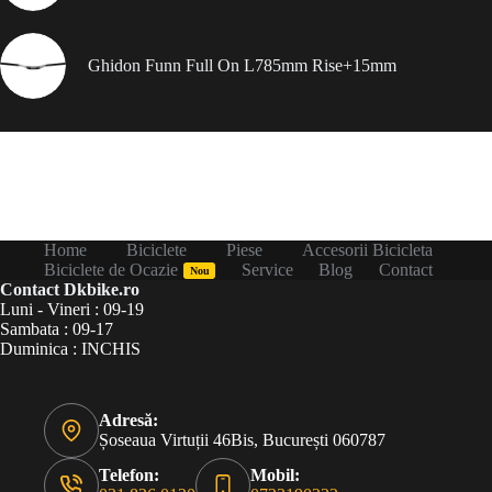
Ghidon Funn Full On L785mm Rise+15mm
Home
Biciclete
Piese
Accesorii Bicicleta
Biciclete de Ocazie
Service
Blog
Contact
Nou
Contact Dkbike.ro
Luni - Vineri : 09-19
Sambata : 09-17
Duminica : INCHIS
Adresă:
Șoseaua Virtuții 46Bis, București 060787
Telefon:
Mobil: