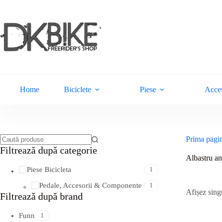
Sari
la
conținut
Home
Biciclete
Piese
Acces
Prima pagi
Niciun
Filtreazǎ dupǎ categorie
rezultat
Albastru ano
Piese Bicicleta
1
Pedale, Accesorii & Componente
1
Afișez singu
Filtreazǎ dupǎ brand
Funn
1