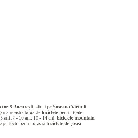
ctor 6 București
, situat pe
Șoseaua Virtuții
gama noastră largă de
biciclete
pentru toate
 5 ani ,7 - 10 ani, 10 - 14 ani,
biciclete mountain
e
perfecte pentru oraș și
biciclete de șosea