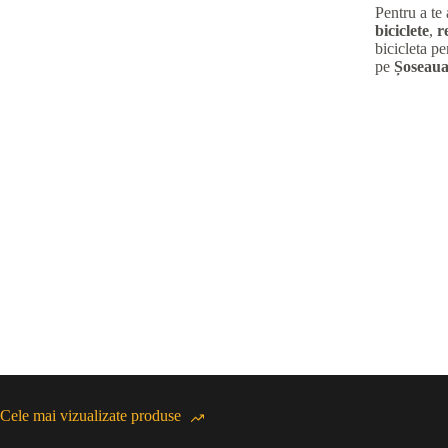
Pentru a te
biciclete
,
r
bicicleta pe
pe
Șoseaua
Cele mai vizualizate produse