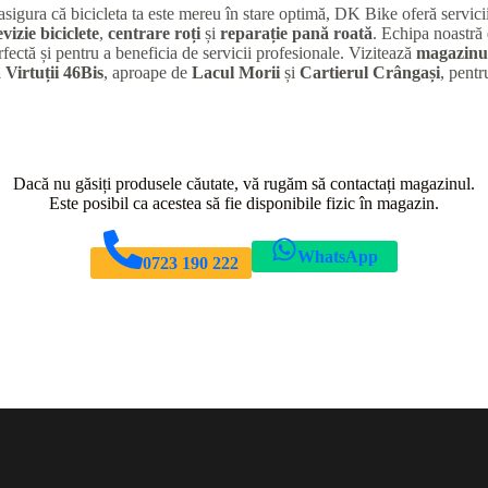
 asigura că bicicleta ta este mereu în stare optimă, DK Bike oferă servic
evizie biciclete
,
centrare roți
și
reparație pană roată
. Echipa noastră 
rfectă și pentru a beneficia de servicii profesionale. Vizitează
magazinul
 Virtuții 46Bis
, aproape de
Lacul Morii
și
Cartierul Crângași
, pentr
Dacă nu găsiți produsele căutate, vă rugăm să contactați magazinul.
Este posibil ca acestea să fie disponibile fizic în magazin.
WhatsApp
0723 190 222