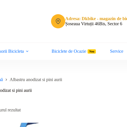
Adresa: Dkbike - magazin de bic
Șoseaua Virtuții 46Bis, Sector 6
orii Bicicleta
Biciclete de Ocazie
Service
Nou
nă
Albastru anodizat si pini aurii
dizat si pini aurii
rul rezultat