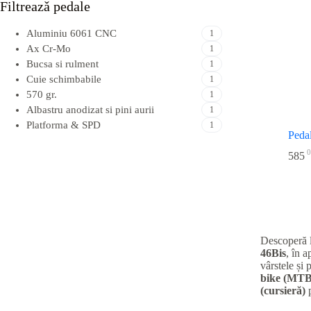
Filtreazǎ pedale
Aluminiu 6061 CNC
1
Ax Cr-Mo
1
Bucsa si rulment
1
Cuie schimbabile
1
570 gr.
1
Albastru anodizat si pini aurii
1
Platforma & SPD
1
Peda
0
585
Descoperă 
46Bis
, în 
vârstele și 
bike (MTB
(cursieră)
p