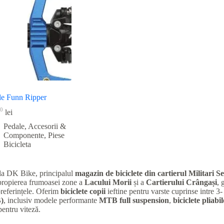
le Funn Ripper
0
lei
Pedale, Accesorii &
Componente
,
Piese
Bicicleta
la DK Bike, principalul
magazin de biciclete din cartierul Militari
Se
apropierea frumoasei zone a
Lacului Morii
și a
Cartierului Crângași
, 
preferințele. Oferim
biciclete copii
ieftine pentru varste cuprinse intre 3-
)
, inclusiv modele performante
MTB full suspension
,
biciclete pliabil
entru viteză.