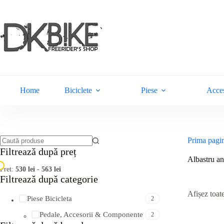
Sari
la
conținut
Home
Biciclete
Piese
Acces
Prima pagi
Niciun
Filtreazǎ dupǎ preț
rezultat
Albastru ano
Pret:
530 lei
-
563 lei
Filtreazǎ dupǎ categorie
Afișez toate
Piese Bicicleta
2
Pedale, Accesorii & Componente
2