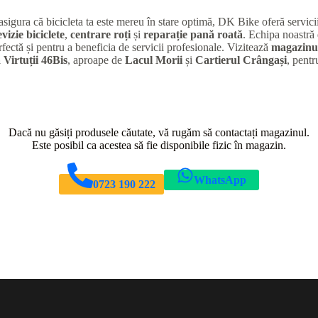
 asigura că bicicleta ta este mereu în stare optimă, DK Bike oferă servic
evizie biciclete
,
centrare roți
și
reparație pană roată
. Echipa noastră 
rfectă și pentru a beneficia de servicii profesionale. Vizitează
magazinul
 Virtuții 46Bis
, aproape de
Lacul Morii
și
Cartierul Crângași
, pentr
Dacă nu găsiți produsele căutate, vă rugăm să contactați magazinul.
Este posibil ca acestea să fie disponibile fizic în magazin.
WhatsApp
0723 190 222