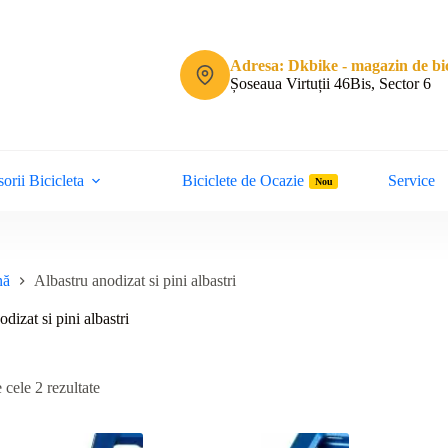
Adresa: Dkbike - magazin de bic
Șoseaua Virtuții 46Bis, Sector 6
orii Bicicleta
Biciclete de Ocazie
Service
Nou
nă
Albastru anodizat si pini albastri
dizat si pini albastri
Sortat
 cele 2 rezultate
după
cele
mai