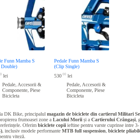
recente
le Funn Mamba S
Pedale Funn Mamba S
p Double)
(Clip Single)
0
00
lei
530
lei
Pedale, Accesorii &
Pedale, Accesorii &
Componente
,
Piese
Componente
,
Piese
Bicicleta
Bicicleta
la DK Bike, principalul
magazin de biciclete din cartierul Militari
Se
apropierea frumoasei zone a
Lacului Morii
și a
Cartierului Crângași
, 
preferințele. Oferim
biciclete copii
ieftine pentru varste cuprinse intre 3-
)
, inclusiv modele performante
MTB full suspension
,
biciclete pliabil
entru viteză.