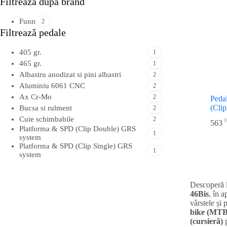
Filtreazǎ dupǎ brand
Funn
2
Filtreazǎ pedale
405 gr.
1
465 gr.
1
Albastru anodizat si pini albastri
2
Aluminiu 6061 CNC
2
Ax Cr-Mo
2
Peda
(Cli
Bucsa si rulment
2
Cuie schimbabile
2
0
563
Platforma & SPD (Clip Double) GRS
1
system
Platforma & SPD (Clip Single) GRS
1
system
Descoperă 
46Bis
, în 
vârstele și 
bike (MTB
(cursieră)
p