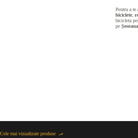
Pentru a te
biciclete
,
r
bicicleta pe
pe
Șoseaua
Cele mai vizualizate produse