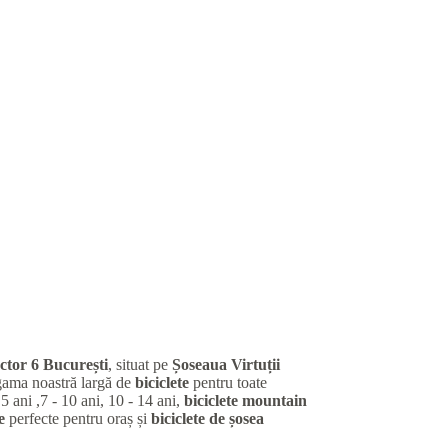
ctor 6 București
, situat pe
Șoseaua Virtuții
gama noastră largă de
biciclete
pentru toate
 5 ani ,7 - 10 ani, 10 - 14 ani,
biciclete mountain
e
perfecte pentru oraș și
biciclete de șosea