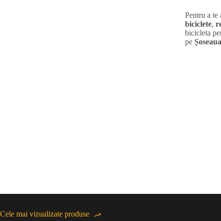
Pentru a te
biciclete
,
r
bicicleta pe
pe
Șoseaua
Cele mai vizualizate produse