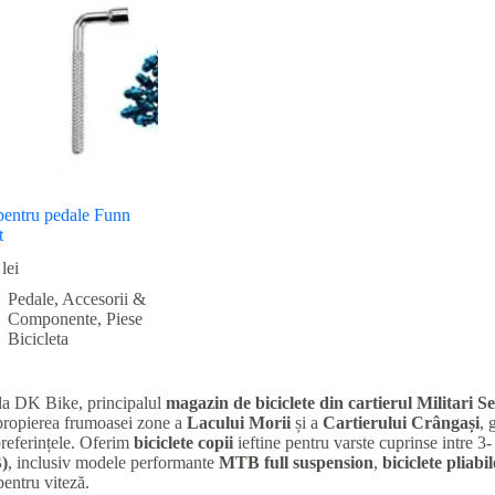
pentru pedale Funn
t
lei
Pedale, Accesorii &
Componente
,
Piese
Bicicleta
la DK Bike, principalul
magazin de biciclete din cartierul Militari
Se
apropierea frumoasei zone a
Lacului Morii
și a
Cartierului Crângași
, 
preferințele. Oferim
biciclete copii
ieftine pentru varste cuprinse intre 3-
)
, inclusiv modele performante
MTB full suspension
,
biciclete pliabil
entru viteză.