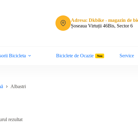
Adresa: Dkbike - magazin de bic
Șoseaua Virtuții 46Bis, Sector 6
orii Bicicleta
Biciclete de Ocazie
Service
Nou
nă
Albastri
rul rezultat