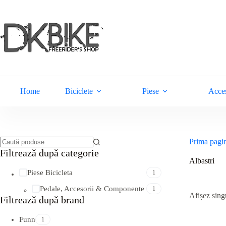
Sari
la
conținut
Home
Biciclete
Piese
Acces
Prima pagi
Niciun
Filtreazǎ dupǎ categorie
rezultat
Albastri
Piese Bicicleta
1
Pedale, Accesorii & Componente
1
Afișez singu
Filtreazǎ dupǎ brand
Funn
1