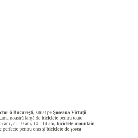
ctor 6 București
, situat pe
Șoseaua Virtuții
gama noastră largă de
biciclete
pentru toate
 5 ani ,7 - 10 ani, 10 - 14 ani,
biciclete mountain
e
perfecte pentru oraș și
biciclete de șosea