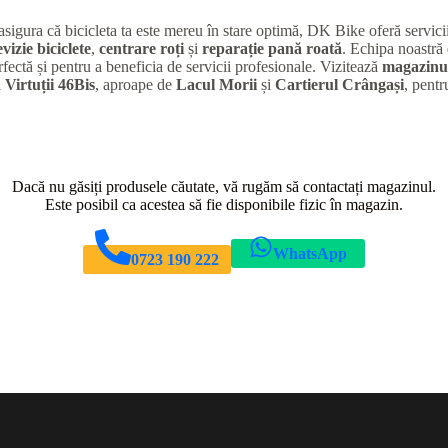
 asigura că bicicleta ta este mereu în stare optimă, DK Bike oferă servic
evizie biciclete
,
centrare roți
și
reparație pană roată
. Echipa noastră 
rfectă și pentru a beneficia de servicii profesionale. Vizitează
magazinul
 Virtuții 46Bis
, aproape de
Lacul Morii
și
Cartierul Crângași
, pentr
Dacă nu găsiți produsele căutate, vă rugăm să contactați magazinul.
Este posibil ca acestea să fie disponibile fizic în magazin.
WhatsApp
0723 190 222