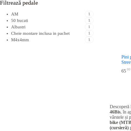
Filtreazǎ pedale
AM
1
50 bucati
1
Albastri
1
Cheie montare inclusa in pachet
1
M4x4mm
1
Pini 
Stree
00
65
Descoperă 
46Bis
, în 
vârstele și 
bike (MTB
(cursieră)
p