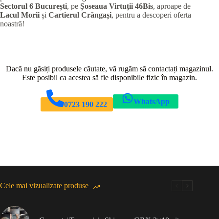
Sectorul 6 București
, pe
Șoseaua Virtuții 46Bis
, aproape de
Lacul Morii
și
Cartierul Crângași
, pentru a descoperi oferta
noastră!
Dacă nu găsiți produsele căutate, vă rugăm să contactați magazinul.
Este posibil ca acestea să fie disponibile fizic în magazin.
WhatsApp
0723 190 222
Cele mai vizualizate produse