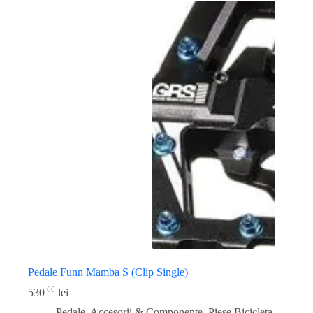
Pedale Funn Mamba S (Clip Single)
00
530
lei
Pedale, Accesorii & Componente
,
Piese Bicicleta