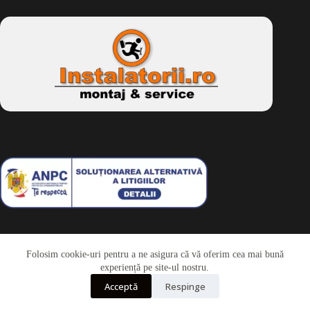
Folosim cookie-uri pentru a ne asigura că vă oferim cea mai bună
Telefon
experiență pe site-ul nostru.
Acceptă
Respinge
Whatsapp
Drepturi de autor © 2026 - Dkbike.ro
powered by
wdesigner.ro