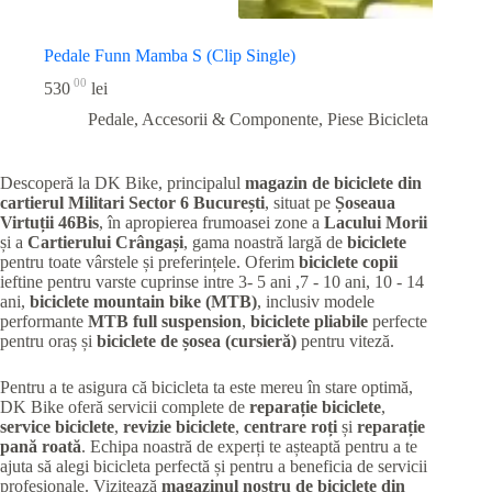
Pedale Funn Mamba S (Clip Single)
00
530
lei
Pedale, Accesorii & Componente
,
Piese Bicicleta
Descoperă la DK Bike, principalul
magazin de biciclete din
cartierul Militari
Sector 6 București
, situat pe
Șoseaua
Virtuții 46Bis
, în apropierea frumoasei zone a
Lacului Morii
și a
Cartierului Crângași
, gama noastră largă de
biciclete
pentru toate vârstele și preferințele. Oferim
biciclete copii
ieftine pentru varste cuprinse intre 3- 5 ani ,7 - 10 ani, 10 - 14
ani,
biciclete mountain bike (MTB)
, inclusiv modele
performante
MTB full suspension
,
biciclete pliabile
perfecte
pentru oraș și
biciclete de șosea (cursieră)
pentru viteză.
Pentru a te asigura că bicicleta ta este mereu în stare optimă,
DK Bike oferă servicii complete de
reparație biciclete
,
service biciclete
,
revizie biciclete
,
centrare roți
și
reparație
pană roată
. Echipa noastră de experți te așteaptă pentru a te
ajuta să alegi bicicleta perfectă și pentru a beneficia de servicii
profesionale. Vizitează
magazinul nostru de biciclete din