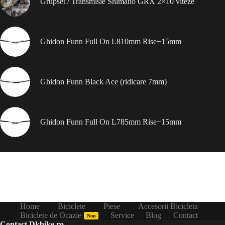
Grupset / Transmisie Shimano GRX 2×10 viteze
Ghidon Funn Full On L810mm Rise+15mm
Ghidon Funn Black Ace (ridicare 7mm)
Ghidon Funn Full On L785mm Rise+15mm
Home
Biciclete
Piese
Accesorii Bicicleta
Biciclete de Ocazie
Service
Blog
Contact
Nou
Contact Dkbike.ro