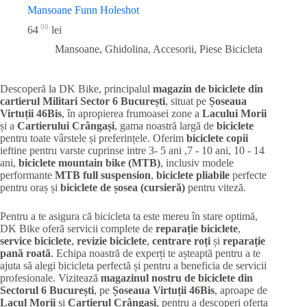
Mansoane Funn Holeshot
00
64
lei
Mansoane, Ghidolina, Accesorii
,
Piese Bicicleta
Descoperă la DK Bike, principalul
magazin de biciclete din
cartierul Militari
Sector 6 București
, situat pe
Șoseaua
Virtuții 46Bis
, în apropierea frumoasei zone a
Lacului Morii
și a
Cartierului Crângași
, gama noastră largă de
biciclete
pentru toate vârstele și preferințele. Oferim
biciclete copii
ieftine pentru varste cuprinse intre 3- 5 ani ,7 - 10 ani, 10 - 14
ani,
biciclete mountain bike (MTB)
, inclusiv modele
performante
MTB full suspension
,
biciclete pliabile
perfecte
pentru oraș și
biciclete de șosea (cursieră)
pentru viteză.
Pentru a te asigura că bicicleta ta este mereu în stare optimă,
DK Bike oferă servicii complete de
reparație biciclete
,
service biciclete
,
revizie biciclete
,
centrare roți
și
reparație
pană roată
. Echipa noastră de experți te așteaptă pentru a te
ajuta să alegi bicicleta perfectă și pentru a beneficia de servicii
profesionale. Vizitează
magazinul nostru de biciclete din
Sectorul 6 București
, pe
Șoseaua Virtuții 46Bis
, aproape de
Lacul Morii
și
Cartierul Crângași
, pentru a descoperi oferta