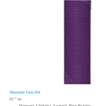
Mansoane Funn Hilt
00
63
lei
Mansoane, Ghidolina, Accesorii
,
Piese Bicicleta