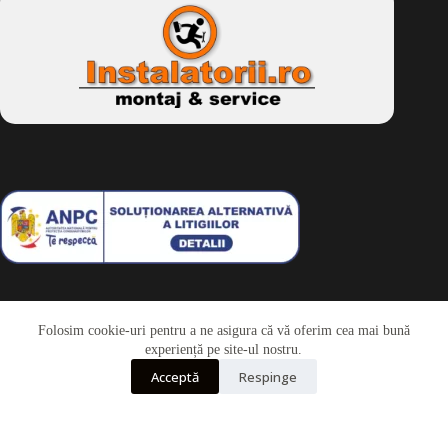
Folosim cookie-uri pentru a ne asigura că vă oferim cea mai bună
Telefon
experiență pe site-ul nostru.
Acceptă
Respinge
Whatsapp
Drepturi de autor © 2026 - Dkbike.ro
powered by
wdesigner.ro