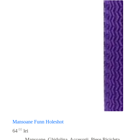
Mansoane Funn Holeshot
00
64
lei
Mansoane, Ghidolina, Accesorii
,
Piese Bicicleta