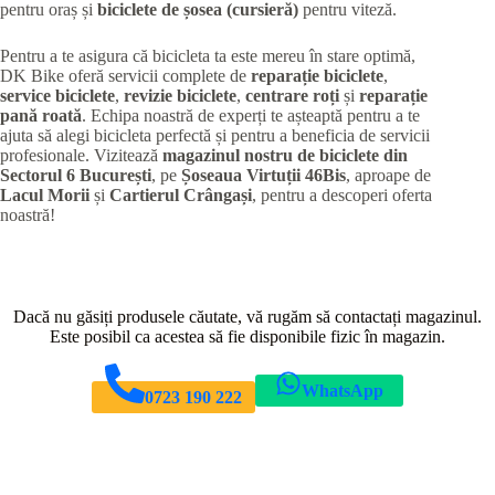
pentru oraș și
biciclete de șosea (cursieră)
pentru viteză.
Pentru a te asigura că bicicleta ta este mereu în stare optimă,
DK Bike oferă servicii complete de
reparație biciclete
,
service biciclete
,
revizie biciclete
,
centrare roți
și
reparație
pană roată
. Echipa noastră de experți te așteaptă pentru a te
ajuta să alegi bicicleta perfectă și pentru a beneficia de servicii
profesionale. Vizitează
magazinul nostru de biciclete din
Sectorul 6 București
, pe
Șoseaua Virtuții 46Bis
, aproape de
Lacul Morii
și
Cartierul Crângași
, pentru a descoperi oferta
noastră!
Dacă nu găsiți produsele căutate, vă rugăm să contactați magazinul.
Este posibil ca acestea să fie disponibile fizic în magazin.
WhatsApp
0723 190 222