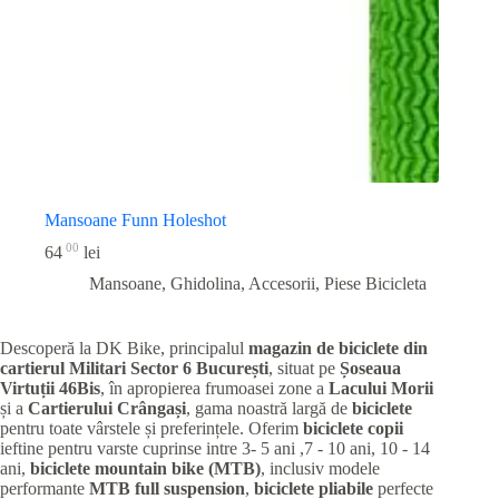
Mansoane Funn Holeshot
00
64
lei
Mansoane, Ghidolina, Accesorii
,
Piese Bicicleta
Descoperă la DK Bike, principalul
magazin de biciclete din
cartierul Militari
Sector 6 București
, situat pe
Șoseaua
Virtuții 46Bis
, în apropierea frumoasei zone a
Lacului Morii
și a
Cartierului Crângași
, gama noastră largă de
biciclete
pentru toate vârstele și preferințele. Oferim
biciclete copii
ieftine pentru varste cuprinse intre 3- 5 ani ,7 - 10 ani, 10 - 14
ani,
biciclete mountain bike (MTB)
, inclusiv modele
performante
MTB full suspension
,
biciclete pliabile
perfecte