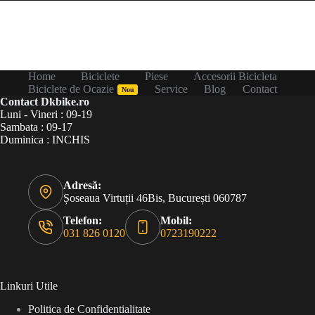
Home
Biciclete
Piese
Accesorii Bicicleta
Biciclete de Ocazie
Service
Blog
Contact
Nou
Contact Dkbike.ro
Luni - Vineri : 09-19
Sambata : 09-17
Duminica : INCHIS
Adresă:
Șoseaua Virtuții 46Bis, București 060787
Telefon:
Mobil:
031 826 0120
0723190222
Linkuri Utile
Politica de Confidentialitate