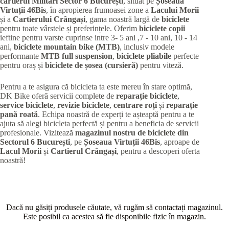
cartierul Militari
Sector 6 București
, situat pe
Șoseaua
Virtuții 46Bis
, în apropierea frumoasei zone a
Lacului Morii
și a
Cartierului Crângași
, gama noastră largă de
biciclete
pentru toate vârstele și preferințele. Oferim
biciclete copii
ieftine pentru varste cuprinse intre 3- 5 ani ,7 - 10 ani, 10 - 14
ani,
biciclete mountain bike (MTB)
, inclusiv modele
performante
MTB full suspension
,
biciclete pliabile
perfecte
pentru oraș și
biciclete de șosea (cursieră)
pentru viteză.
Pentru a te asigura că bicicleta ta este mereu în stare optimă,
DK Bike oferă servicii complete de
reparație biciclete
,
service biciclete
,
revizie biciclete
,
centrare roți
și
reparație
pană roată
. Echipa noastră de experți te așteaptă pentru a te
ajuta să alegi bicicleta perfectă și pentru a beneficia de servicii
profesionale. Vizitează
magazinul nostru de biciclete din
Sectorul 6 București
, pe
Șoseaua Virtuții 46Bis
, aproape de
Lacul Morii
și
Cartierul Crângași
, pentru a descoperi oferta
noastră!
Dacă nu găsiți produsele căutate, vă rugăm să contactați magazinul.
Este posibil ca acestea să fie disponibile fizic în magazin.