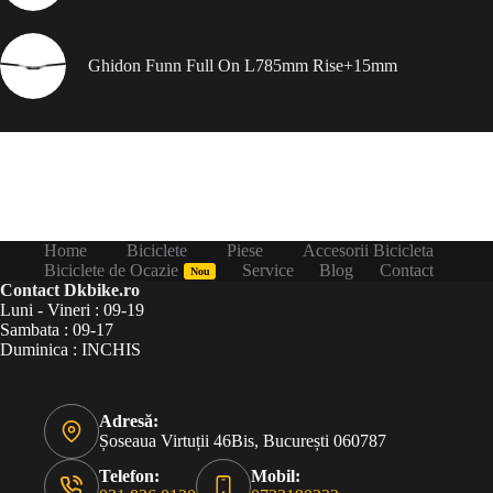
Ghidon Funn Full On L785mm Rise+15mm
Home
Biciclete
Piese
Accesorii Bicicleta
Biciclete de Ocazie
Service
Blog
Contact
Nou
Contact Dkbike.ro
Luni - Vineri : 09-19
Sambata : 09-17
Duminica : INCHIS
Adresă:
Șoseaua Virtuții 46Bis, București 060787
Telefon:
Mobil: